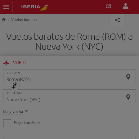
Saltar al contenido principal
Vuelos baratos
Vuelos baratos de Roma (ROM) a
Nueva York (NYC)
VUELO
ORIGEN
DESTINO
Seleccione
Ida y vuelta
una
opción
Pagar con Avios