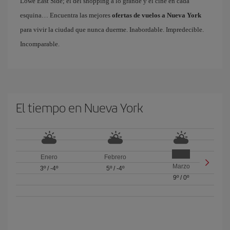
Lowe East Side; el del shopping a lo grande y el cine en cada
esquina… Encuentra las mejores
ofertas de vuelos a Nueva York
para vivir la ciudad que nunca duerme. Inabordable. Impredecible.
Incomparable.
El tiempo en Nueva York
Enero
Febrero
Marzo
3º
/
-4º
5º
/
-4º
9º
/
0º