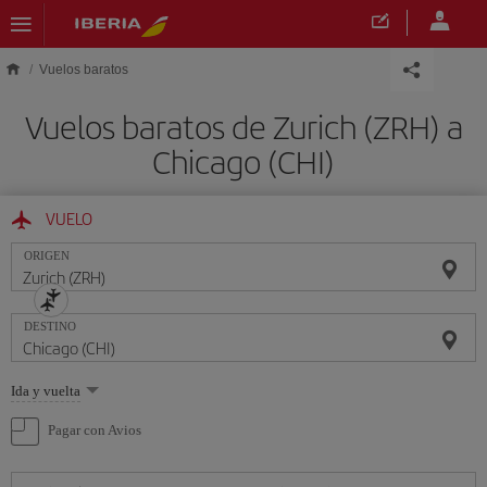
Saltar al contenido principal
Vuelos baratos
Vuelos baratos de Zurich (ZRH) a
Chicago (CHI)
VUELO
ORIGEN
DESTINO
Seleccione
Ida y vuelta
una
opción
Pagar con Avios