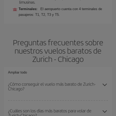
limusinas.
Terminales:
El aeropuerto cuenta con 4 terminales de
pasajeros: T1, T2, T3 y T5.
Preguntas frecuentes sobre
nuestros vuelos baratos de
Zurich - Chicago
Ampliar todo
¿Cómo conseguir el vuelo más barato de Zurich-
Chicago?
Podrás ahorrar en tu billete de avión de Zurich-Chicago-dest y
conseguir el vuelo más barato si evitas temporadas altas,
¿Cuáles son los días más baratos para volar de
Zurich-Chicago?
compras con antelación y puedes ser flexible con las fechas y