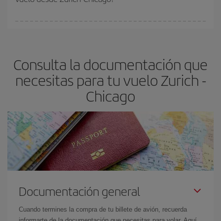
vayan agotando. Por eso, comprar con antelación es
fundamental
para conseguir
vuelos baratos a Zurich-Chicago-
En Iberia, tenemos distintas tarifas para garantizarte el mejor
dest
.
precio según tus necesidades de viaje. La tarifa básica, te
asegura el vuelo más barato.
Consulta la documentación que
necesitas para tu vuelo Zurich -
Chicago
Documentación general
Cuando termines la compra de tu billete de avión, recuerda
informarte de la documentación que necesitas para volar. Aquí