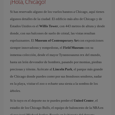
¡Hola, Chicago!
Si has reservado alguno de los vuelos baratos a Chicago, aquí tienes
algunos detalles de la ciudad. El edificio más alto de Chicago y de
Estados Unidos es el
Willis Tower
, con 443 metros de altura y desde
donde, con sus balcones de suelo de cristal, las vistas resultan
espeluznantes. El
Museum of Contemporary Art
con exposiciones
siempre innovadoras y rompedoras, el
Field Museum
con su
inmensa colección, desde el mayor Tyrannosaurus rex del mundo,
hasta un león devorador de hombres, pasando por momias, piedras
preciosas y tótems. Acércate al
Lincoln Park
, el parque más grande
de Chicago donde puedes correr por sus frondosos senderos, nadar
en la playa, visitar el zoo o echarte una siesta a la sombra de los
árboles.
Si lo tuyo es el deporte no te puedes perder el
United Center
, el
estadio de los Chicago Bulls, el equipo de baloncesto de la NBA en
el que jugó Michael Jordan. Recula en la historia del deporte