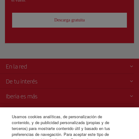
el vuelo.
Descarga gratuita
En la red
De tu interés
Iberia es más
Transparencia
Usamos cookies analíticas, de personalización de
contenido, y de publicidad personalizada (propias y de
Venta telefónica
terceros) para mostrarte contenido útil y basado en tus
+506 4036 0069
preferencias de navegación. Para aceptar este tipo de