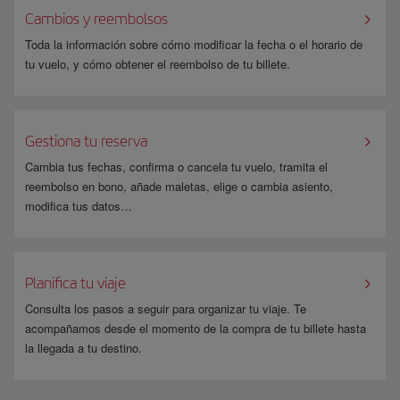
Pulsa la opción deseada y habrás completado tu petición de baja o
Cambios y reembolsos
Podrás
actualizar tus datos
o cambiar tus preferencias desde el último e-
también, rellenando directamente el siguiente
formulario
indicando en
Boletín que hayas recibido o rellenando directamente el siguiente
el
Toda la información sobre cómo modificar la fecha o el horario de
Tipo de solicitud
: "Oposición/Limitación" y en el
Motivo
:
formulario
indicando en el
Tipo de solicitud
: "Oposición/Limitación" y
"Boletines". En el plazo máximo de 1 mes cancelaremos tu suscripción.
tu vuelo, y cómo obtener el reembolso de tu billete.
en el
Motivo
: "Boletines".
Además, en cualquier momento podrás volver a darte de alta o indicar de
nuevo tu correo electrónico en los módulos de e-Boletines, y recibirás
Gestiona tu reserva
un mensaje a tu dirección electrónica preguntándote si quieres Anular
Cambia tus fechas, confirma o cancela tu vuelo, tramita el
suscripción o Gestionar preferencias. Solo deberás pulsar la opción
reembolso en bono, añade maletas, elige o cambia asiento,
deseada.
modifica tus datos…
Planifica tu viaje
Consulta los pasos a seguir para organizar tu viaje. Te
acompañamos desde el momento de la compra de tu billete hasta
la llegada a tu destino.