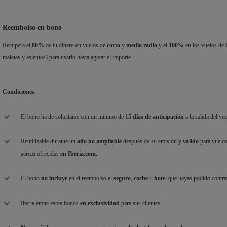
Reembolso en bono
Recupera el
80%
de tu dinero en vuelos de
corto
y
medio radio
y el
100%
en los vuelos de
maletas y asientos) para usarlo hasta agotar el importe.
Condiciones
:
El bono ha de solicitarse con un mínimo de
15 días de anticipación
a la salida del v
Reutilizable durante un
año no ampliable
después de su emisión y
válido
para vuelo
aéreas ofrecidas
en Iberia.com
.
El bono
no incluye
en el reembolso el
seguro
,
coche
u
hote
l que hayas podido contrat
Iberia emite estos bonos
en exclusividad
para sus clientes.