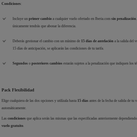
Condiciones
:
Incluye un
primer cambio
a cualquier vuelo ofertado en Iberia.com
sin penalización
únicamente tendrás que abonar la diferencia.
Deberás gestionar el cambio con un mínimo de
15 días de antelación
a la salida del 
15 días de anticipación, se aplicarán las condiciones de tu tarifa.
Segundos
o
posteriores cambios
estarán sujetos a la penalización que indiquen los t
Pack Flexibilidad
Elige cualquiera de las dos opciones y utilízala hasta
15 días
antes de la fecha de salida de tu 
automáticamente.
Las
condiciones
que aplica serán las mismas que las especificadas anteriormente dependiendo
vuelo gratuito
.