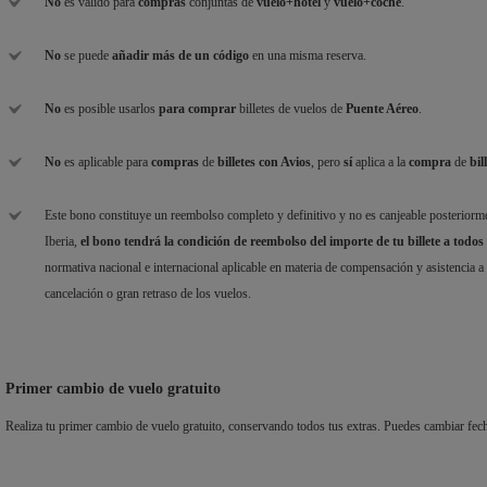
No
es válido para
compras
conjuntas de
vuelo+hotel
y
vuelo+coche
.
No
se puede
añadir más de un código
en una misma reserva.
No
es posible usarlos
para comprar
billetes de vuelos de
Puente Aéreo
.
No
es aplicable para
compras
de
billetes con Avios
, pero
sí
aplica a la
compra
de
bil
Este bono constituye un reembolso completo y definitivo y no es canjeable posteriorm
Iberia,
el bono tendrá la condición de reembolso del importe de tu billete a todos 
normativa nacional e internacional aplicable en materia de compensación y asistencia 
cancelación o gran retraso de los vuelos.
Primer cambio de vuelo gratuito
Realiza tu primer cambio de vuelo gratuito, conservando todos tus extras. Puedes cambiar fech