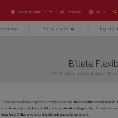
Czech Republic - ES
Empresas
Ayuda
r reserva
Preparar el viaje
Experienc
Billete Flexi
Billete Flexible: Reembolso en bono
Añade a tu cesta durante el proceso de compra, la opción "
Billete Flexible
" en cualquiera de 
en un
bono,
la que te da la opción del
primer cambio de vuelo gratuito
, o la de quedarte co
tienes hasta
15 días
antes de la salida del vuelo para poder gestionarlo.