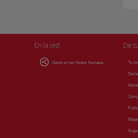
En la red
De tu
Tu se
Iberia en las Redes Sociales
Decla
Iberi
Compr
Publi
Mapa 
Suger