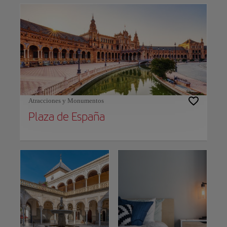
Triana, cuna del flamenco, ofrece bares de tapas y vistas al río
Guadalquivir, mientras que Santa Cruz, el antiguo barrio judío,
fascina con su laberinto de callejones y plazas llenas de flores e
historia.
Entretenimiento y ocio en Sevilla
¿Buscas una noche animada? La vida nocturna de Sevilla lo tiene
todo. Ya sea que prefieras una terraza elegante con vistas al río
Guadalquivir
o un acogedor bar en el casco antiguo, la ciudad
sigue vibrante hasta tarde.
Atracciones y Monumentos
Al caer la noche, sumérgete en el alma de la cultura andaluza
Plaza de España
asistiendo a los espectáculos de flamenco que se realizan por toda la
ciudad, una experiencia que refleja la pasión y el arte de Sevilla.
Si prefieres un ambiente más relajado, los espacios verdes de la
ciudad ofrecen un refugio tranquilo. El
Parque de María Luisa
es
perfecto para un paseo apacible, con sus exuberantes paisajes y
hermosas fuentes. Un recorrido en barco al atardecer por el río es la
manera ideal de relajarte después de un día de exploración. Para los
amantes de las actividades al aire libre, recorrer en bicicleta las
orillas del río
Guadalquivir
ofrece vistas panorámicas
impresionantes. Y para los aficionados al deporte, el
Estadio de la
Cartuja
es un importante recinto, ideal para eventos deportivos y