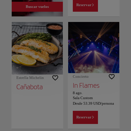
Reservar
Buscar vuelos
Concierto
Estrella Michelin
In Flames
Cañabota
8 ago.
Sala Custom
Desde
53.39
USD
/persona
Reservar