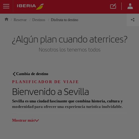
Reservar
Destinos
Disfruta tu destino
¿Algún plan cuando aterrices?
Nosotros los tenemos todos
PLANIFICADOR DE VIAJE
Cambia de destino
Descubre tu próximo destino
PLANIFICADOR DE VIAJE
Bienvenido a
Sevilla
Sevilla es una ciudad fascinante que combina historia, cultura y
modernidad para ofrecer una experiencia turística inolvidable.
Nuestros destinos
Entre sus monumentos icónicos destacan la imponente
Catedral de
Mostrar lista
Mostrar más
Sevilla
, la catedral gótica más grande del mundo, y el majestuoso
Alcázar de Sevilla,
declarado
patrimonio de la humanidad
. La
ciudad te invita a recorrer sus encantadoras calles, donde el animado
Todas las áreas
Europa
América del Sur
Norteaméri