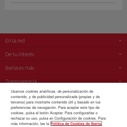
En la red
De tu interés
Iberia es más
Transparencia
Usamos cookies analíticas, de personalización de
Venta telefónica
contenido, y de publicidad personalizada (propias y de
+420 0 2 3901 87 32
terceros) para mostrarte contenido útil y basado en tus
preferencias de navegación. Para aceptar este tipo de
Lunes a domingo 09:00 - 20:00 horas (alemán). Lunes a domingo
cookies, pulsa el botón Aceptar. Para configurarlas o
00:00 - 24:00 horas ( español e inglés)
rechazar su uso, pulsa en Configuración de cookies. Para
más información, lee la
Política de Cookies de Iberia.