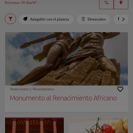
Próximos 30 días
Amigable con el planeta
Destacados
Para 
Atracciones y Monumentos
Monumento al Renacimiento Africano