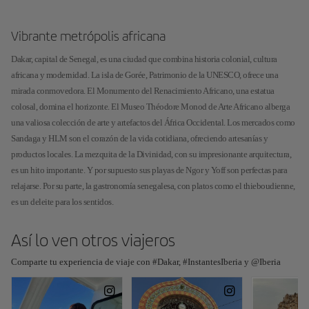
Vibrante metrópolis africana
Dakar, capital de Senegal, es una ciudad que combina historia colonial, cultura
africana y modernidad. La isla de Gorée, Patrimonio de la UNESCO, ofrece una
mirada conmovedora. El Monumento del Renacimiento Africano, una estatua
colosal, domina el horizonte. El Museo Théodore Monod de Arte Africano alberga
una valiosa colección de arte y artefactos del África Occidental. Los mercados como
Sandaga y HLM son el corazón de la vida cotidiana, ofreciendo artesanías y
productos locales. La mezquita de la Divinidad, con su impresionante arquitectura,
es un hito importante. Y por supuesto sus playas de Ngor y Yoff son perfectas para
relajarse. Por su parte, la gastronomía senegalesa, con platos como el thieboudienne,
es un deleite para los sentidos.
Así lo ven otros viajeros
Comparte tu experiencia de viaje con #Dakar, #InstantesIberia y @Iberia