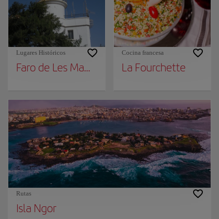
Lugares Históricos
Cocina francesa
Faro de Les Mamelles
La Fourchette
Rutas
Isla Ngor