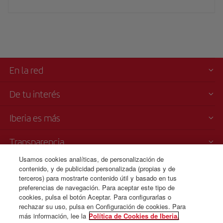
En la red
De tu interés
Iberia es más
Transparencia
Usamos cookies analíticas, de personalización de
Venta telefónica
contenido, y de publicidad personalizada (propias y de
+420 0 2 3901 87 32
terceros) para mostrarte contenido útil y basado en tus
preferencias de navegación. Para aceptar este tipo de
Lunes a domingo 09:00 - 20:00 horas (alemán). Lunes a domingo
cookies, pulsa el botón Aceptar. Para configurarlas o
00:00 - 24:00 horas ( español e inglés)
rechazar su uso, pulsa en Configuración de cookies. Para
más información, lee la
Política de Cookies de Iberia.