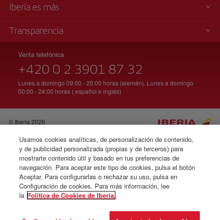
Iberia es más
Transparencia
Venta telefónica
+420 0 2 3901 87 32
Lunes a domingo 09:00 - 20:00 horas (alemán). Lunes a domingo
00:00 - 24:00 horas ( español e inglés)
© Iberia 2026
Usamos cookies analíticas, de personalización de contenido,
y de publicidad personalizada (propias y de terceros) para
mostrarte contenido útil y basado en tus preferencias de
navegación. Para aceptar este tipo de cookies, pulsa el botón
Aceptar. Para configurarlas o rechazar su uso, pulsa en
Configuración de cookies. Para más información, lee
la
Política de Cookies de Iberia.