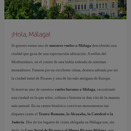
¡Hola, Málaga!
Si quieres tomar uno de
nuestros vuelos a Málaga
descubrirás una
ciudad que goza de una espectacular ubicación. A orillas del
Mediterráneo, en el centro de una bahía rodeada de sistemas
montañosos. Famosa por su excelente clima, destaca además por ser
la ciudad natal de Picasso y una de las más antiguas de Europa.
Si reservas uno de nuestros
vuelos baratos a Málaga
, encontrarás
una ciudad en la que relax, cultura e historia se dan cita de la manera
más natural. En su centro histórico conviven monumentos tan
dispares como el
Teatro Romano, la Alcazaba, la Catedral o la
Judería
. Dos de los lugares de visita obligada en Málaga son, sin
duda, la
Casa Natal de Picasso y el Museo Picasso Málaga
, que