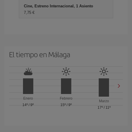
Cine, Estreno Internacional, 1 Asiento
7,75 €
El tiempo en Málaga
Enero
Febrero
Marzo
14º
/
9º
15º
/
9º
17º
/
11º