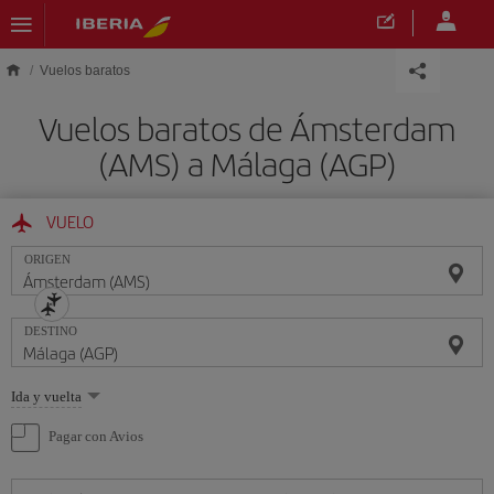
Saltar al contenido principal
Vuelos baratos
Vuelos baratos de Ámsterdam
(AMS) a Málaga (AGP)
VUELO
ORIGEN
DESTINO
Seleccione
Ida y vuelta
una
opción
Pagar con Avios