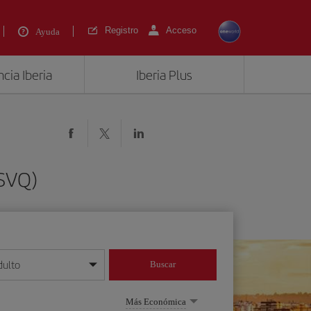
Registro
Acceso
Ayuda
cia Iberia
Iberia Plus
(SVQ)
dulto
Buscar
o día/mes/año
Más Económica