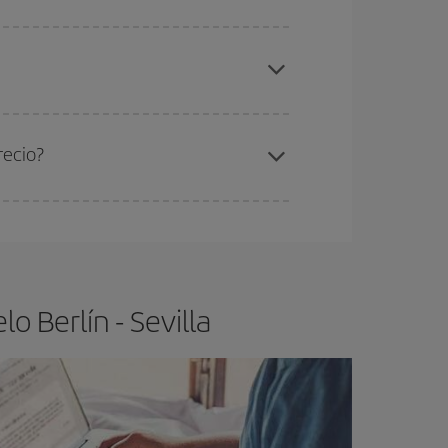
elo y de que las tarifas más baratas (turista)
lín-Sevilla-dest
.
ra el vuelo más barato.
recio?
ser flexible.
Lo normal es que
cuanto antes
 poco abiertos, podrás
elegir el precio más
 Berlín - Sevilla