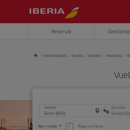
Saltar al contenido principal
Reservar
Gestionar
Vuelos baratos
Europa
España
Andalucía
S
Vuel
ORIGEN
DESTINO
Seleccione
Pagar con Avios
Ida y vuelta