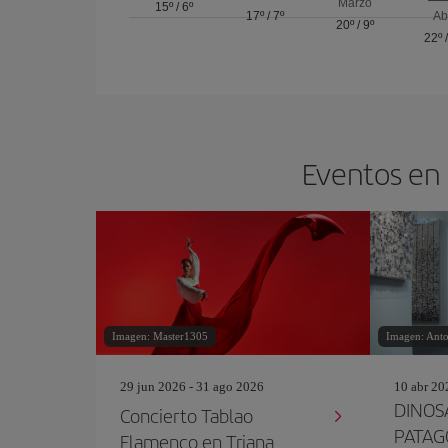
Marzo
15º
/
6º
17º
/
7º
Ab
20º
/
9º
22º
Eventos en 
Imagen: Master1305
Imagen: Anto
29 jun 2026 - 31 ago 2026
10 abr 20
DINOS
Concierto Tablao
PATAG
Flamenco en Triana