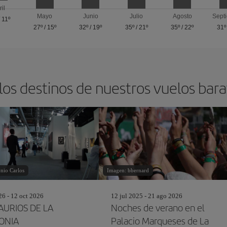
ril
Mayo
Junio
Julio
Agosto
Sept
/
11º
27º
/
15º
32º
/
19º
35º
/
21º
35º
/
22º
31º
los destinos de nuestros vuelos barat
nio Carlos
Imagen: bbernard
26 - 12 oct 2026
12 jul 2025 - 21 ago 2026
AURIOS DE LA
Noches de verano en el
ONIA
Palacio Marqueses de La