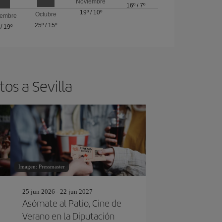
Noviembre
16º
/
7º
19º
/
10º
Octubre
iembre
25º
/
15º
/
19º
os a Sevilla
Imagen: Pressmaster
25 jun 2026 - 22 jun 2027
Asómate al Patio, Cine de
Verano en la Diputación