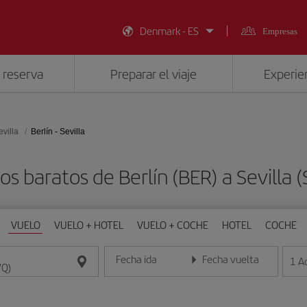
Denmark - ES
Empresas
 reserva
Preparar el viaje
Experien
evilla
Berlín - Sevilla
os baratos de Berlín (BER) a Sevilla 
VUELO
VUELO + HOTEL
VUELO + COCHE
HOTEL
COCHE
Fecha ida
Fecha vuelta
1
A
Introduce la fecha en formato día/mes/año
Introduce la fecha en format