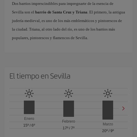
Dos barrios imprescindibles para impregnarte de la esencia de
Sevilla son el
barrio de Santa Cruz y Triana
. El primero, la antigua
judería medieval, es uno de los más emblemáticos y pintorescos de
la ciudad. Triana, al otro lado del río, es uno de los barrios más
populares, pintorescos y flamencos de Sevilla.
El tiempo en Sevilla
Enero
Febrero
Marzo
15º
/
6º
17º
/
7º
20º
/
9º