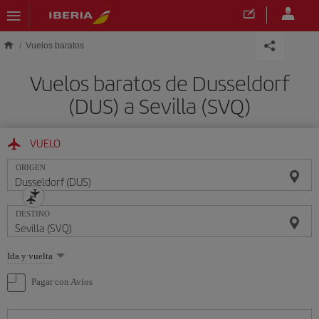
Saltar al contenido principal
Vuelos baratos
Vuelos baratos de Dusseldorf
(DUS) a Sevilla (SVQ)
VUELO
ORIGEN
DESTINO
Seleccione
Ida y vuelta
una
opción
Pagar con Avios