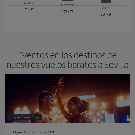
Enero
Febrero
Marzo
15º
/
6º
17º
/
7º
20º
/
9º
Eventos en los destinos de
nuestros vuelos baratos a Sevilla
Imagen: Drazen Zigic
30 jun 2026 - 27 ago 2026