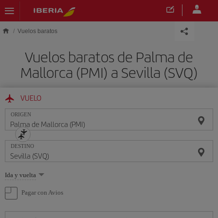
Saltar al contenido principal
Vuelos baratos
Vuelos baratos de Palma de
Mallorca (PMI) a Sevilla (SVQ)
VUELO
ORIGEN
DESTINO
Seleccione
Ida y vuelta
una
opción
Pagar con Avios