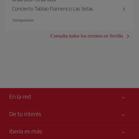
Concierto Tablao Flamenco Las Setas
Antiquarium
Consulta todos los eventos en Sevilla
En la red
De tu interés
Tu seguridad es lo primero
Iberia es más
Accesibilidad