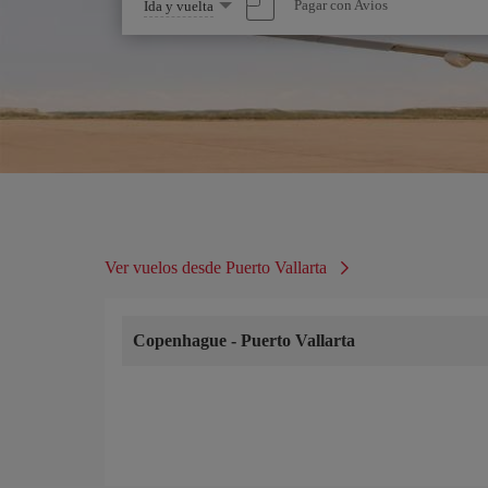
Seleccione
Pagar con Avios
Ida y vuelta
una
opción
Ver vuelos desde Puerto Vallarta
Copenhague
-
Puerto Vallarta