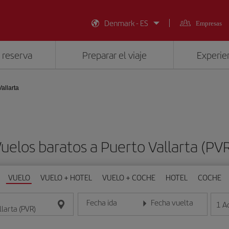
Denmark - ES
Empresas
 reserva
Preparar el viaje
Experien
allarta
uelos baratos a Puerto Vallarta (PV
VUELO
VUELO + HOTEL
VUELO + COCHE
HOTEL
COCHE
Fecha ida
Fecha vuelta
1
A
Introduce la fecha en formato día/mes/año
Introduce la fecha en format