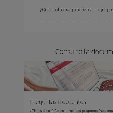
Cuanto antes reserves
tus vuelos, mejores precio
estén disponibles o se vayan agotando. Por eso,
¿Qué tarifa me garantiza el mejor pr
En Iberia, tenemos distintas tarifas para garantiz
Consulta la docum
Preguntas frecuentes
¿Tienes dudas? Consulta nuestras
preguntas frecuent