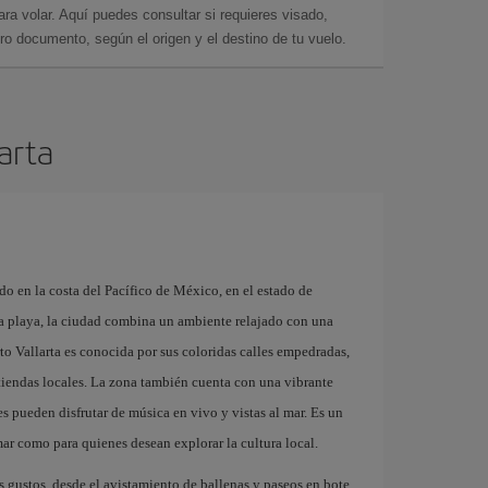
a volar. Aquí puedes consultar si requieres visado,
ro documento, según el origen y el destino de tu vuelo.
larta
do en la costa del Pacífico de México, en el estado de
a playa, la ciudad combina un ambiente relajado con una
rto Vallarta es conocida por sus coloridas calles empedradas,
 y tiendas locales. La zona también cuenta con una vibrante
s pueden disfrutar de música en vivo y vistas al mar. Es un
mar como para quienes desean explorar la cultura local.
s gustos, desde el avistamiento de ballenas y paseos en bote,