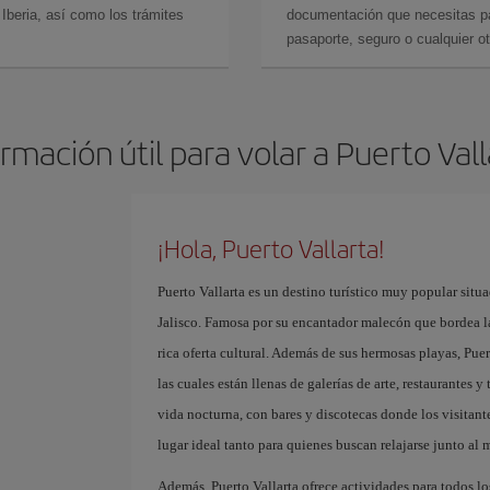
Iberia, así como los trámites
documentación que necesitas par
pasaporte, seguro o cualquier ot
rmación útil para volar a Puerto Val
¡Hola, Puerto Vallarta!
Puerto Vallarta es un destino turístico muy popular situa
Jalisco. Famosa por su encantador malecón que bordea l
rica oferta cultural. Además de sus hermosas playas, Pue
las cuales están llenas de galerías de arte, restaurantes
vida nocturna, con bares y discotecas donde los visitante
lugar ideal tanto para quienes buscan relajarse junto al 
Además, Puerto Vallarta ofrece actividades para todos lo