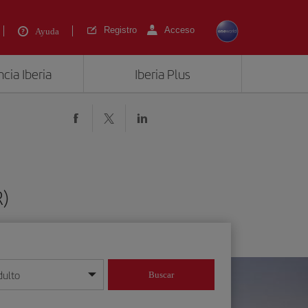
Registro
Acceso
Ayuda
cia Iberia
Iberia Plus
R)
dulto
Buscar
o día/mes/año