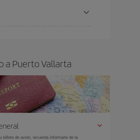
elo y de que las tarifas más baratas (turista)
rto Vallarta.
ra el vuelo más barato.
 a Puerto Vallarta
eneral
billete de avión, recuerda informarte de la