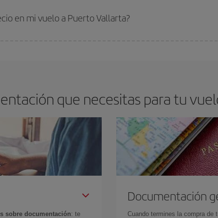
s encontrarás. Los precios dependen de las plazas que queden libres en el vu
 comprar con antelación es
fundamental
para conseguir
vuelos baratos a Pue
ecio en mi vuelo a Puerto Vallarta?
arte el mejor precio según tus necesidades de viaje. La tarifa básica, te asegu
entación que necesitas para tu vuelo
Documentación g
es sobre documentación
: te
Cuando termines la compra de tu 