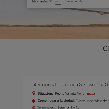
Seleccione
Pagar con Avios
Ida y vuelta
una
opción
O
Internacional Licenciado Gustavo Díaz O
Situación:
Puerto Vallarta
Ver en mapa
Existe un servicio de
Cómo llegar a la ciudad:
Terminales:
Terminal 1 y N.