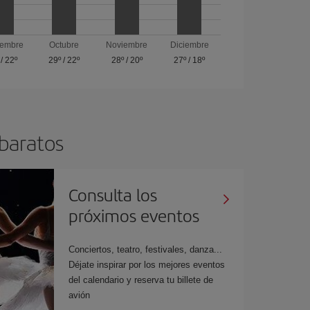
iembre
Octubre
Noviembre
Diciembre
/
22º
29º
/
22º
28º
/
20º
27º
/
18º
 baratos
Consulta los
próximos eventos
Conciertos, teatro, festivales, danza...
Déjate inspirar por los mejores eventos
del calendario y reserva tu billete de
avión