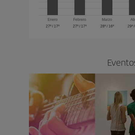
Enero
Febrero
Marzo
Ab
27º
/
17º
27º
/
17º
28º
/
16º
29º
Eventos