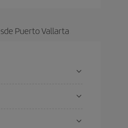
sde Puerto Vallarta
es ser flexible con las fechas y horarios de ida y
cuentras el vuelo más barato.
ratos
. Dinos desde dónde vuelas, a dónde
ra días cercanos
, tanto de ida como de vuelta,
gunos
horarios
puede que te hagan ahorrar aún