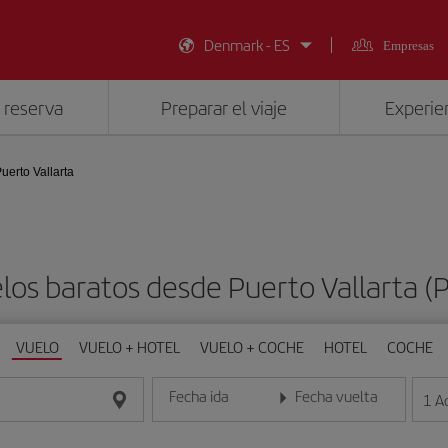
Denmark - ES
Empresas
 reserva
Preparar el viaje
Experien
uerto Vallarta
los baratos desde Puerto Vallarta (
VUELO
VUELO + HOTEL
VUELO + COCHE
HOTEL
COCHE
Fecha ida
Fecha vuelta
1
A
Introduce la fecha en formato día/mes/año
Introduce la fecha en format