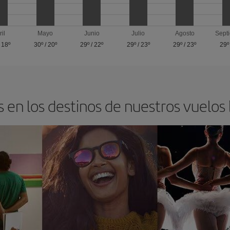
ril
Mayo
Junio
Julio
Agosto
Sept
/
18º
30º
/
20º
29º
/
22º
29º
/
23º
29º
/
23º
29º
 en los destinos de nuestros vuelos