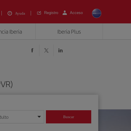
Registro
Acceso
Ayuda
cia Iberia
Iberia Plus
PVR)
dulto
Buscar
o día/mes/año