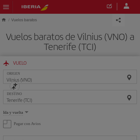
Saltar al contenido principal
Vuelos baratos
Vuelos baratos de Vilnius (VNO) a
Tenerife (TCI)
VUELO
ORIGEN
DESTINO
Seleccione
Ida y vuelta
una
opción
Pagar con Avios