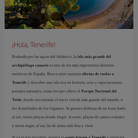
¡Hola, Tenerife!
Rodeada por las aguas del Atlántico, la
isla más grande del
archipiélago canario
es uno de los más importantes destinos
turísticos de España. Busca entre nuestras
ofertas de vuelos a
Tenerife
y descubre una isla rica en historia, ocio y espectaculares
paisajes naturales, como los que ofrece el
Parque Nacional del
Teide
, donde encontrarás el tercer volcán más grande del mundo, o
los Acantilados de los Gigantes. Si quieres disfrutar de un buen baño
al sol, tienes playas donde elegir: al norte, playas de cantos rodados
y arena negra, al sur, las de arena más fina y clara.
Si ya te has decidido, reserva tu
vuelo barato a Tenerife
y apúntate