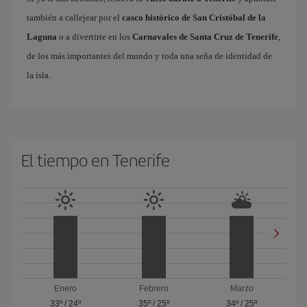
también a callejear por el
casco histórico de San Cristóbal de la
Laguna
o a divertirte en los
Carnavales de Santa Cruz de Tenerife
,
de los más importantes del mundo y toda una seña de identidad de
la isla.
El tiempo en Tenerife
Enero
Febrero
Marzo
33º
/
24º
35º
/
25º
34º
/
25º