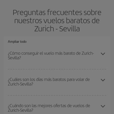
Preguntas frecuentes sobre
nuestros vuelos baratos de
Zurich - Sevilla
Ampliar todo
¿Cómo conseguir el vuelo más barato de Zurich-
Sevilla?
Podrás ahorrar en tu billete de avión de Zurich-Sevilla-dest y
conseguir el vuelo más barato si evitas temporadas altas,
¿Cuáles son los días más baratos para volar de
Zurich-Sevilla?
compras con antelación y puedes ser flexible con las fechas y
horarios de ida y vuelta.
Para saber qué días te saldrá más económico volar, solo tienes
que empezar una consulta en nuestro
buscador de vuelos
¿Cuándo son las mejores ofertas de vuelos de
Zurich-Sevilla?
baratos
. Dinos desde dónde vuelas, a dónde quieres ir y en qué