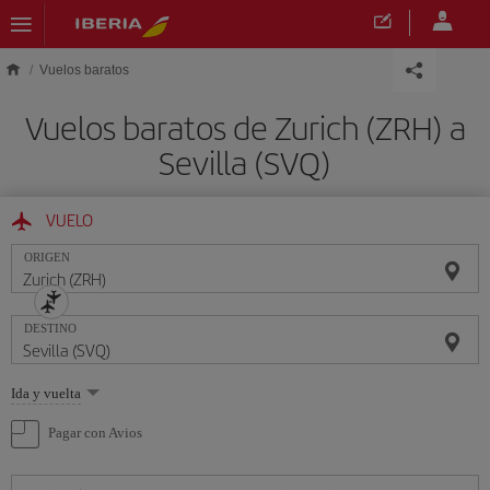
Saltar al contenido principal
Vuelos baratos
Vuelos baratos de Zurich (ZRH) a
Sevilla (SVQ)
VUELO
ORIGEN
DESTINO
Seleccione
Ida y vuelta
una
opción
Pagar con Avios