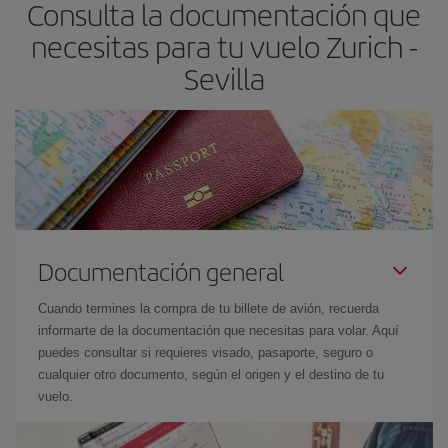
Consulta la documentación que
avión más baratos te saldrán. Además, si buscas los vuelos con
las fechas y los horarios del viaje un poco abiertos, podrás
elegir
necesitas para tu vuelo Zurich -
el precio más barato.
Sevilla
Documentación general
Cuando termines la compra de tu billete de avión, recuerda
informarte de la documentación que necesitas para volar. Aquí
puedes consultar si requieres visado, pasaporte, seguro o
cualquier otro documento, según el origen y el destino de tu
vuelo.