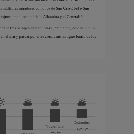
on múltiples miradores como los de
San Cristóbal o San
 conjunto monumental de la Alhambra y el Generalife.
frece tres paisajes en uno: playa, montaña y ciudad. En un
 en el mar y pasear por el
Sacromonte
, antiguo barrio de los
Diciembre
Noviembre
12º
/
2º
15º
/
5º