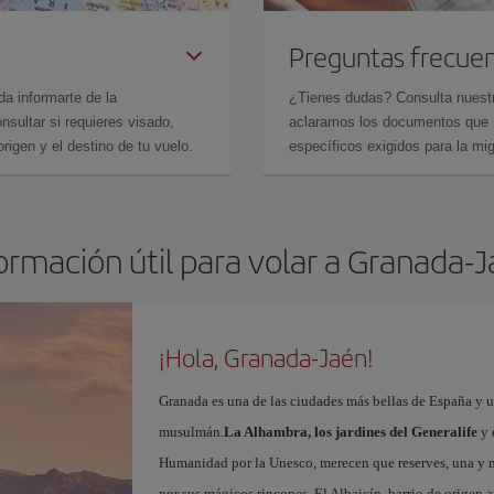
Preguntas frecue
da informarte de la
¿Tienes dudas? Consulta nues
sultar si requieres visado,
aclaramos los documentos que ne
rigen y el destino de tu vuelo.
específicos exigidos para la mi
ormación útil para volar a Granada-
¡Hola, Granada-Jaén!
Granada es una de las ciudades más bellas de España y u
musulmán.
La Alhambra, los jardines del Generalife
y 
Humanidad por la Unesco, merecen que reserves, una y 
por sus mágicos rincones. El Albaicín, barrio de origen 