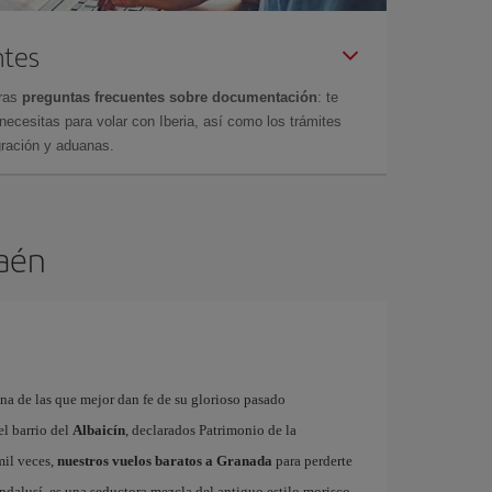
ntes
tras
preguntas frecuentes sobre documentación
: te
cesitas para volar con Iberia, así como los trámites
gración y aduanas.
Jaén
na de las que mejor dan fe de su glorioso pasado
el barrio del
Albaicín
, declarados Patrimonio de la
mil veces,
nuestros vuelos baratos a Granada
para perderte
andalusí, es una seductora mezcla del antiguo estilo morisco