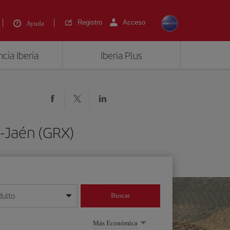
Registro
Acceso
Ayuda
cia Iberia
Iberia Plus
-Jaén (GRX)
dulto
Buscar
o día/mes/año
Más Económica