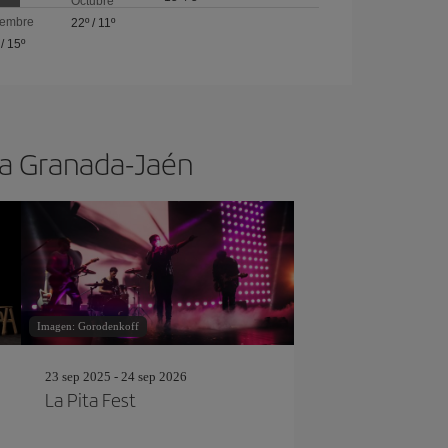
Octubre
iembre
22º
/
11º
/
15º
s a Granada-Jaén
Imagen: Gorodenkoff
23 sep 2025 - 24 sep 2026
La Pita Fest