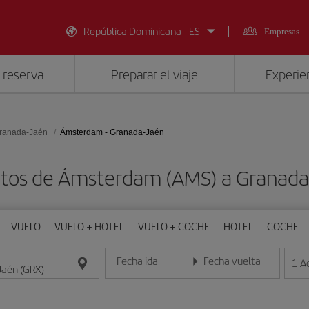
República Dominicana - ES
Empresas
 reserva
Preparar el viaje
Experien
ranada-Jaén
Ámsterdam - Granada-Jaén
atos de Ámsterdam (AMS) a Granada
VUELO
VUELO + HOTEL
VUELO + COCHE
HOTEL
COCHE
Fecha ida
Fecha vuelta
1
A
Introduce la fecha en formato día/mes/año
Introduce la fecha en format