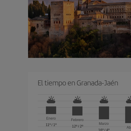
El tiempo en Granada-Jaén
Enero
Febrero
Marzo
11º
/
1º
12º
/
2º
Ab
16º
/
4º