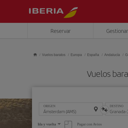
Saltar al contenido principal
Reservar
Gestionar
Vuelos baratos
Europa
España
Andalucía
G
Vuelos bar
ORIGEN
DESTINO
Seleccione
Pagar con Avios
Ida y vuelta