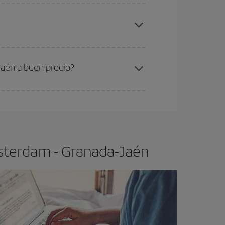
elo y de que las tarifas más baratas (turista)
msterdam-Granada-Jaén-dest
.
ra el vuelo más barato.
aén a buen precio?
ser flexible.
Lo normal es que
cuanto antes
 poco abiertos, podrás
elegir el precio más
msterdam - Granada-Jaén