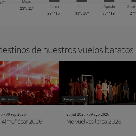
Mayo
/
7º
Junio
Julio
Agosto
Sept
23º
/
11º
29º
/
16º
33º
/
20º
33º
/
19º
27º
destinos de nuestros vuelos barato
ie Medvedev
Imagen: Kozlik
26 - 30 sep 2026
25 jul 2026 - 09 ago 2026
o Almuñécar 2026
Me vuelves lorca 2026