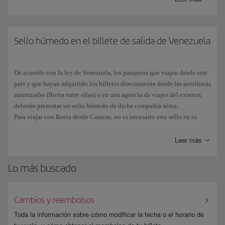
necesaria para el viaje.
Si has estado en
Cuba después del 12 de enero de 2021
y, por tanto,
presentas un sello de Cuba en tu pasaporte, no podrás tramitar el ESTA
Sello húmedo en el billete de salida de Venezuela
y deberás
solicitar un visado
B1 o B2 en el Consulado General o
Sección Consular de la Embajada de Estados Unidos de tu lugar de
residencia.
De acuerdo con la ley de Venezuela, los pasajeros que viajen desde este
país y que hayan adquirido los billetes directamente desde las aerolíneas
El número de
pasaporte español
consta de nueve caracteres,
tres letras
autorizadas (Iberia entre ellas) o en una agencia de viajes del exterior,
seguidas de
seis cifras
. Debido a la tipografía del pasaporte, a veces se
deberán presentar un sello húmedo de dicha compañía aérea.
puede confundir el número 0 (cero) en lugar de la letra O y viceversa.
Para viajar con Iberia desde Caracas, no es necesario este sello en tu
Asegúrate de que incluyes correctamente todos los caracteres al rellenar
billete.
el ESTA.
Leer más
Lo más buscado
Cambios y reembolsos
Toda la información sobre cómo modificar la fecha o el horario de