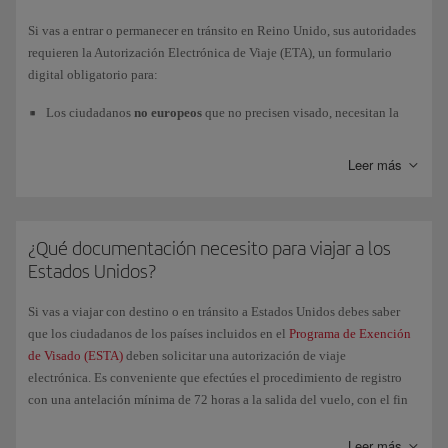
Europea
Entry/Exit System (EES)
y del
Ministerio del Interior.
Si vas a entrar o permanecer en tránsito en Reino Unido, sus autoridades
requieren la Autorización Electrónica de Viaje (ETA), un formulario
digital obligatorio para:
Los ciudadanos
no europeos
que no precisen visado, necesitan la
ETA para viajar desde el
8 de enero de 2025
.
Leer más
Los ciudadanos
europeos
necesitan la ETA para viajar desde el
2 de
abril de 2025
.
¿Qué documentación necesito para viajar a los
Te recomendamos que realices la solicitud con la máxima antelación.
Estados Unidos?
Para gestionar la Autorización Electrónica de Viaje (ETA) y obtener más
información, consulta esta página
Si vas a viajar con destino o en tránsito a Estados Unidos debes saber
GOV.UK/electronictravelauthorisation
.
que los ciudadanos de los países incluidos en el
Programa de Exención
de Visado (ESTA)
deben solicitar una autorización de viaje
electrónica. Es conveniente que efectúes el procedimiento de registro
con una antelación mínima de 72 horas a la salida del vuelo, con el fin
de obtener la autorización oficial a tiempo. Te recomendamos llevar una
copia impresa de la autorización junto con el resto de la documentación
Leer más