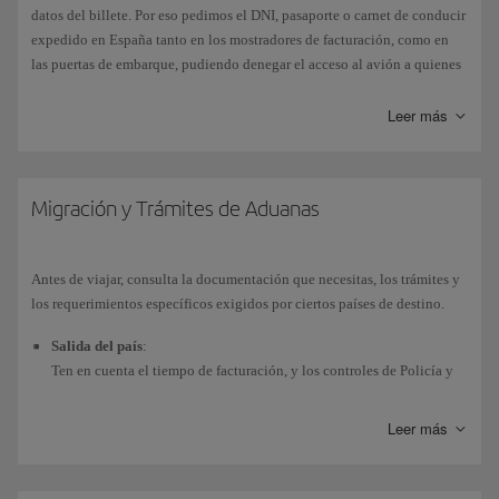
datos del billete. Por eso pedimos el DNI, pasaporte o carnet de conducir
expedido en España tanto en los mostradores de facturación, como en
las puertas de embarque, pudiendo denegar el acceso al avión a quienes
no presenten esta documentación. Además, deberás tener la
documentación
requerida por las autoridades de los países a, desde y a
Leer más
través de los que vaya a volar.
Si tienes la nacionalidad española puedes consultar los requisitos
oficiales para viajar a cualquier país en nuestro enlace con el
Migración y Trámites de Aduanas
Ministerio
de Asuntos Exteriores
(disponible solo en castellano).
Consulta otra documentación y vacunas según destinos en la página
oficial de
IATA
(disponible solo en inglés).
Antes de viajar, consulta la documentación que necesitas, los trámites y
los requerimientos específicos exigidos por ciertos países de destino.
Se recomienda presentar el DNI físico para acreditar la identidad.
Salida del país
:
Ten en cuenta el tiempo de facturación, y los controles de Policía y
seguridad, especialmente en los periodos vacacionales. Es
aconsejable tengas el billete, la tarjeta de embarque y la
Leer más
documentación a mano, y es tu responsabilidad el tener tu
documentación
personal en regla; ten en cuenta que, en caso de
incumplimiento de las normas de control de policía o aduanas, te