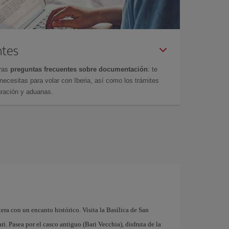
ntes
tras
preguntas frecuentes sobre documentación
: te
cesitas para volar con Iberia, así como los trámites
gración y aduanas.
tera con un encanto histórico. Visita la Basílica de San
. Pasea por el casco antiguo (Bari Vecchia), disfruta de la