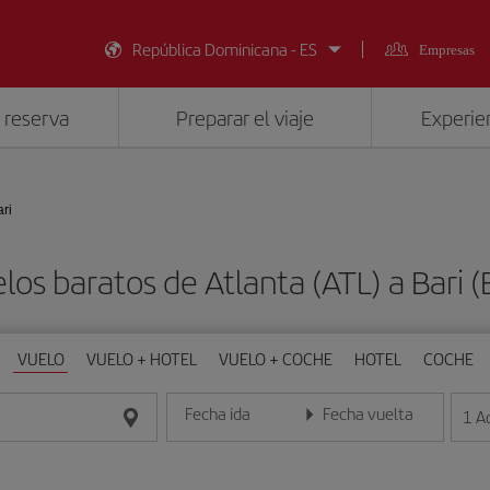
República Dominicana - ES
Empresas
 reserva
Preparar el viaje
Experien
ari
los baratos de Atlanta (ATL) a Bari (
VUELO
VUELO + HOTEL
VUELO + COCHE
HOTEL
COCHE
Fecha ida
Fecha vuelta
1
A
Introduce la fecha en formato día/mes/año
Introduce la fecha en format