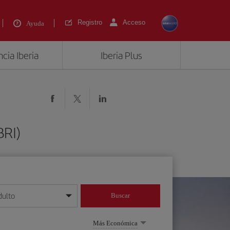
Registro
Acceso
Ayuda
cia Iberia
Iberia Plus
BRI)
dulto
Buscar
o día/mes/año
Más Económica