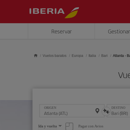
Saltar al contenido principal
Reservar
Gestionar
Vuelos baratos
Europa
Italia
Bari
Atlanta - B
Vue
ORIGEN
DESTINO
Seleccione
Pagar con Avios
Ida y vuelta