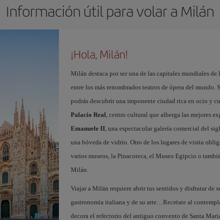
Información útil para volar a Milán
¡Hola, Milán!
Milán destaca por ser una de las capitales mundiales de 
entre los más renombrados teatros de ópera del mundo. S
podrás descubrir una imponente ciudad rica en ocio y c
Palacio Real
, centro cultural que alberga las mejores e
Emanuele II
, una espectacular galería comercial del si
una bóveda de vidrio. Otro de los lugares de visita oblig
varios museos, la Pinacoteca, el Museo Egipcio o tambié
Milán.
Viajar a Milán requiere abrir tus sentidos y disfrutar de s
gastronomía italiana y de su arte…Recréate al contempl
decora el refectorio del antiguo convento de Santa Maria