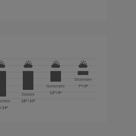
Diciembre
Noviembre
7º
/
0º
12º
/
5º
Octubre
iembre
18º
/
10º
/
14º