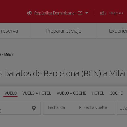
República Dominicana - ES
Empresas
 reserva
Preparar el viaje
Experien
 - Milán
s baratos de Barcelona (BCN) a Milán
VUELO
VUELO + HOTEL
VUELO + COCHE
HOTEL
COCHE
Fecha ida
Fecha vuelta
1
A
Introduce la fecha en formato día/mes/año
Introduce la fecha en format