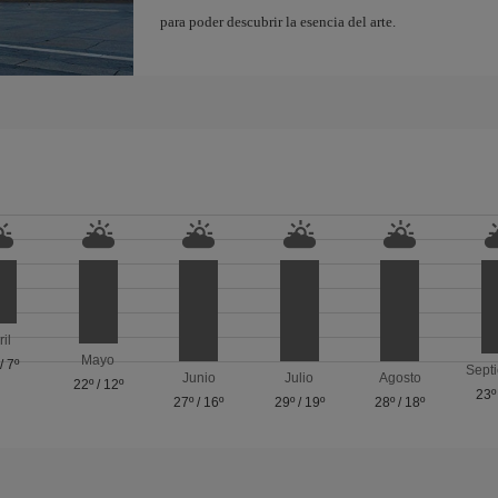
para poder descubrir la esencia del arte.
ril
Mayo
/
7º
Sept
Junio
Julio
Agosto
22º
/
12º
23º
27º
/
16º
29º
/
19º
28º
/
18º