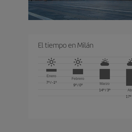
El tiempo en Milán
Enero
Febrero
7º
/
-1º
Marzo
9º
/
0º
14º
/
3º
Ab
17º