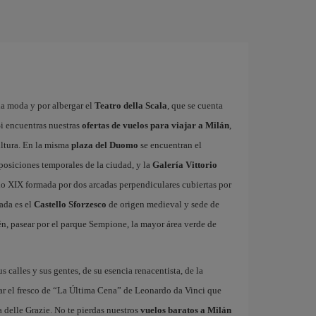
la moda y por albergar el
Teatro della Scala
, que se cuenta
i encuentras nuestras
ofertas de vuelos para viajar a Milán
,
ultura. En la misma
plaza del Duomo
se encuentran el
xposiciones temporales de la ciudad, y la
Galería Vittorio
glo XIX formada por dos arcadas perpendiculares cubiertas por
ada es el
Castello Sforzesco
de origen medieval y sede de
n, pasear por el parque Sempione, la mayor área verde de
us calles y sus gentes, de su esencia renacentista, de la
ar el fresco de “La Última Cena” de Leonardo da Vinci que
 delle Grazie. No te pierdas nuestros
vuelos baratos a Milán