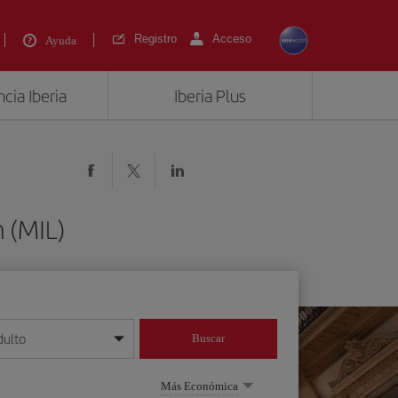
Registro
Acceso
Ayuda
cia Iberia
Iberia Plus
 (MIL)
dulto
Buscar
o día/mes/año
Más Económica