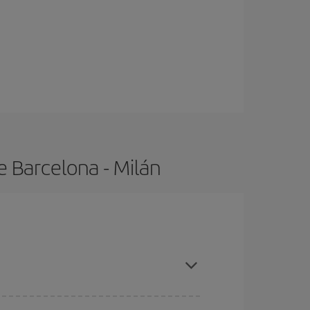
e Barcelona - Milán
ras con antelación y puedes ser flexible con las