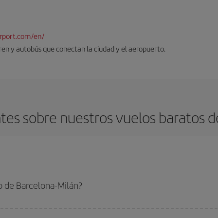
rport.com/en/
tren y autobús que conectan la ciudad y el aeropuerto.
es sobre nuestros vuelos baratos d
o de Barcelona-Milán?
a-Milán-dest y conseguir el vuelo más barato si evitas temporadas altas, comp