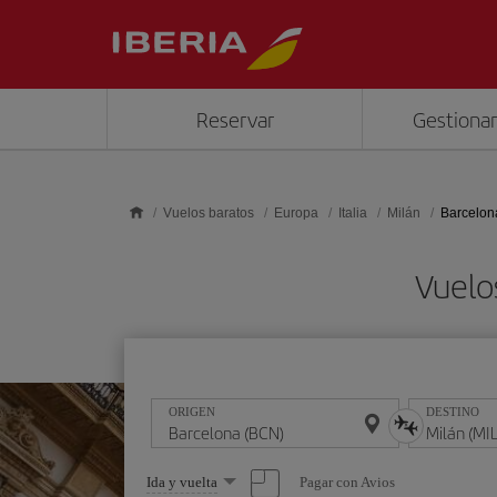
Saltar al contenido principal
Reservar
Gestionar
Vuelos baratos
Europa
Italia
Milán
Barcelona
Vuelo
ORIGEN
DESTINO
Seleccione
Pagar con Avios
Ida y vuelta