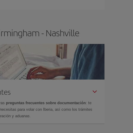
ra el vuelo más barato.
irmingham - Nashville
ntes
tras
preguntas frecuentes sobre documentación
: te
cesitas para volar con Iberia, así como los trámites
gración y aduanas.