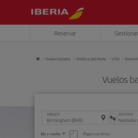
Saltar al contenido principal
Reservar
Gestionar
Vuelos baratos
América del Norte
USA
Nashvil
Vuelos b
ORIGEN
DESTINO
Seleccione
Pagar con Avios
Ida y vuelta