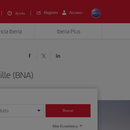
Registro
Acceso
Ayuda
cia Iberia
Iberia Plus
lle (BNA)
dulto
Buscar
o día/mes/año
Más Económica