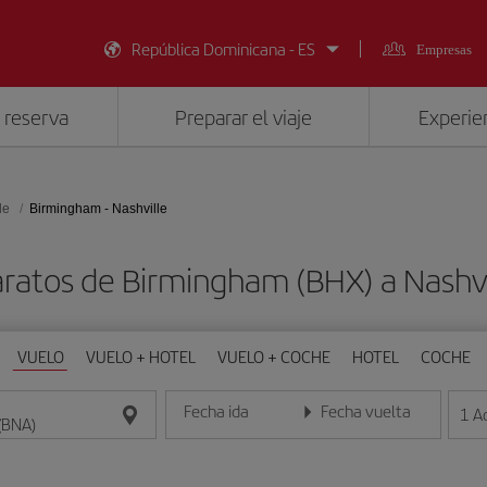
República Dominicana - ES
Empresas
 reserva
Preparar el viaje
Experien
le
Birmingham - Nashville
aratos de Birmingham (BHX) a Nashvi
VUELO
VUELO + HOTEL
VUELO + COCHE
HOTEL
COCHE
Fecha ida
Fecha vuelta
1
A
Introduce la fecha en formato día/mes/año
Introduce la fecha en format