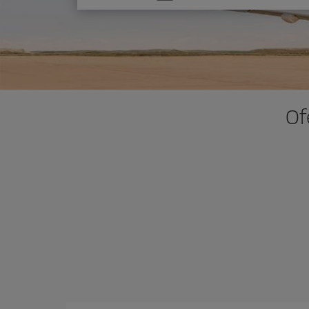
una
opción
Of