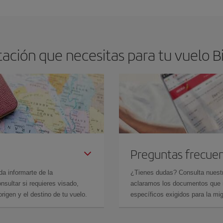
arte el mejor precio según tus necesidades de viaje. La tarifa básica, te asegu
ación que necesitas para tu vuelo B
Preguntas frecue
da informarte de la
¿Tienes dudas? Consulta nues
sultar si requieres visado,
aclaramos los documentos que ne
rigen y el destino de tu vuelo.
específicos exigidos para la mi