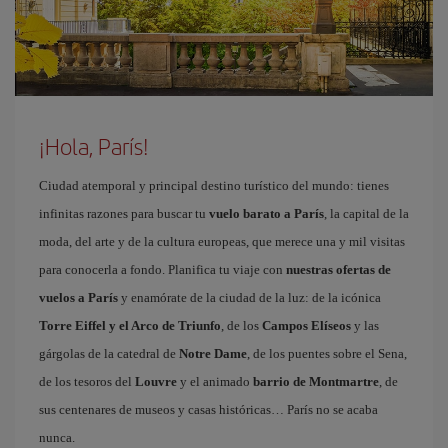
¡Hola, París!
Ciudad atemporal y principal destino turístico del mundo: tienes
infinitas razones para buscar tu
vuelo barato a París
, la capital de la
moda, del arte y de la cultura europeas, que merece una y mil visitas
para conocerla a fondo. Planifica tu viaje con
nuestras ofertas de
vuelos a París
y enamórate de la ciudad de la luz: de la icónica
Torre Eiffel y el Arco de Triunfo
, de los
Campos Elíseos
y las
gárgolas de la catedral de
Notre Dame
, de los puentes sobre el Sena,
de los tesoros del
Louvre
y el animado
barrio de Montmartre
, de
sus centenares de museos y casas históricas… París no se acaba
nunca.