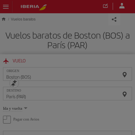
Saltar al contenido principal
Vuelos baratos
Vuelos baratos de Boston (BOS) a
París (PAR)
VUELO
ORIGEN
DESTINO
Seleccione
Ida y vuelta
una
opción
Pagar con Avios