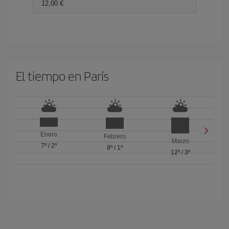
12,00 €
El tiempo en París
Enero
Febrero
Marzo
7º
/
2º
8º
/
1º
12º
/
3º