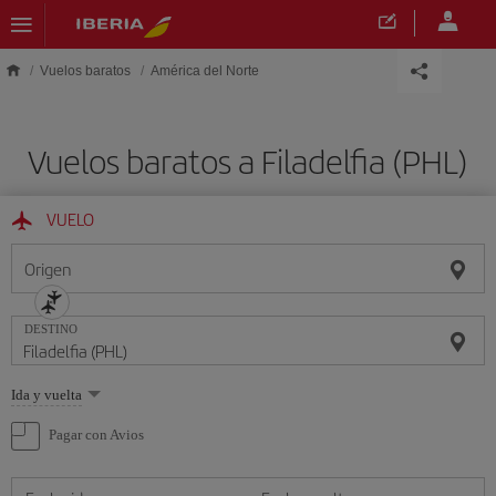
Saltar al contenido principal
Vuelos baratos
América del Norte
Vuelos baratos a Filadelfia (PHL)
VUELO
Origen
DESTINO
Seleccione
Ida y vuelta
una
opción
Pagar con Avios