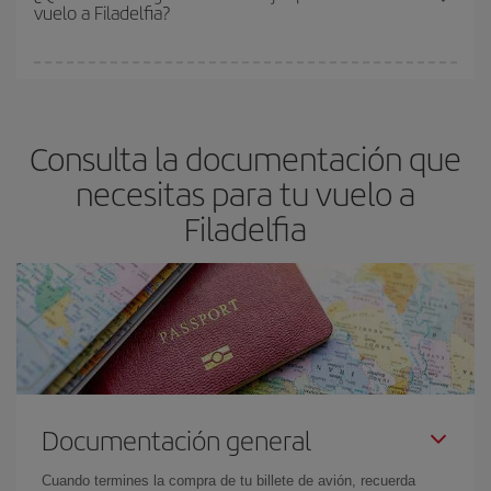
vuelo a Filadelfia?
y de que las tarifas más baratas (turista) estén disponibles o se
vayan agotando. Por eso, comprar con antelación es
fundamental
para conseguir
vuelos baratos a Filadelfia.
En Iberia, tenemos distintas tarifas para garantizarte el mejor
precio según tus necesidades de viaje. La tarifa básica, te
asegura el vuelo más barato.
Consulta la documentación que
necesitas para tu vuelo a
Filadelfia
Documentación general
Cuando termines la compra de tu billete de avión, recuerda