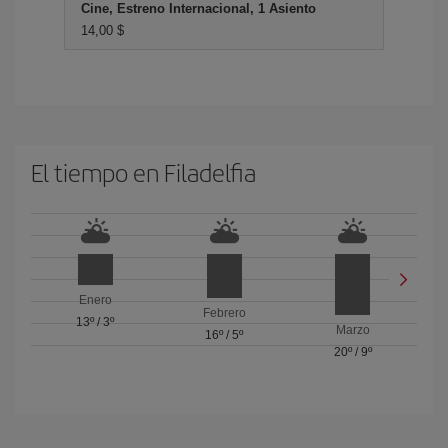
Cine, Estreno Internacional, 1 Asiento
14,00 $
El tiempo en Filadelfia
Enero
Febrero
13º
/
3º
Marzo
16º
/
5º
20º
/
9º