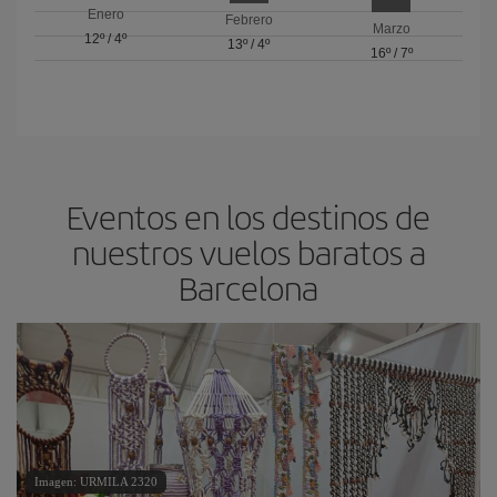
Enero
Febrero
Marzo
12º
/
4º
13º
/
4º
16º
/
7º
Eventos en los destinos de
nuestros vuelos baratos a
Barcelona
Imagen: URMILA 2320