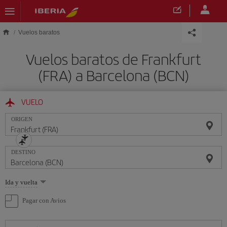
Saltar al contenido principal
Vuelos baratos
Vuelos baratos de Frankfurt
(FRA) a Barcelona (BCN)
VUELO
ORIGEN
DESTINO
Seleccione
Ida y vuelta
una
opción
Pagar con Avios