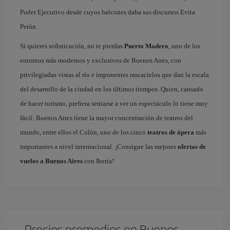
Poder Ejecutivo desde cuyos balcones daba sus discursos Evita
Perón.
Si quieres sofisticación, no te pierdas
Puerto Madero
, uno de los
entornos más modernos y exclusivos de Buenos Aires, con
privilegiadas vistas al río e imponentes rascacielos que dan la escala
del desarrollo de la ciudad en los últimos tiempos. Quien, cansado
de hacer turismo, prefiera sentarse a ver un espectáculo lo tiene muy
fácil: Buenos Aires tiene la mayor concentración de teatros del
mundo, entre ellos el Colón, uno de los cinco
teatros de ópera
más
importantes a nivel internacional. ¡Consigue las mejores
ofertas de
vuelos a Buenos Aires
con Iberia!
Precios promedios en Buenos