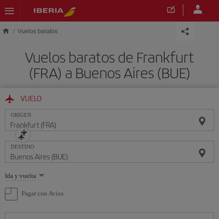
Saltar al contenido principal
Vuelos baratos
Vuelos baratos de Frankfurt
(FRA) a Buenos Aires (BUE)
VUELO
ORIGEN
DESTINO
Seleccione
Ida y vuelta
una
opción
Pagar con Avios