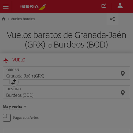
Saltar al contenido principal
Vuelos baratos
Vuelos baratos de Granada-Jaén
(GRX) a Burdeos (BOD)
VUELO
ORIGEN
DESTINO
Seleccione
Ida y vuelta
una
opción
Pagar con Avios