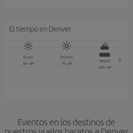
El tiempo en Denver
Enero
Febrero
Marzo
6º
/
-9º
7º
/
-8º
13º
/
-4º
Eventos en los destinos de
nuestros vuelos baratos a Denver