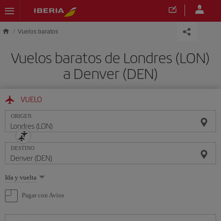
Saltar al contenido principal
Vuelos baratos
Vuelos baratos de Londres (LON)
a Denver (DEN)
VUELO
ORIGEN
DESTINO
Seleccione
Ida y vuelta
una
opción
Pagar con Avios