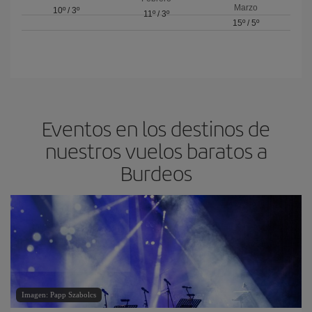
Marzo
10º
/
3º
11º
/
3º
15º
/
5º
Eventos en los destinos de
nuestros vuelos baratos a
Burdeos
Imagen: Papp Szabolcs