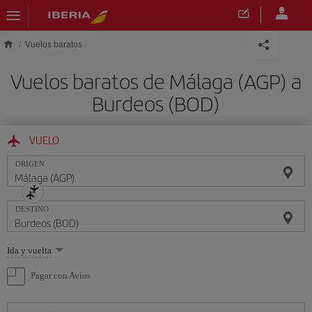
Saltar al contenido principal
Vuelos baratos
Vuelos baratos de Málaga (AGP) a
Burdeos (BOD)
VUELO
ORIGEN
DESTINO
Seleccione
Ida y vuelta
una
opción
Pagar con Avios