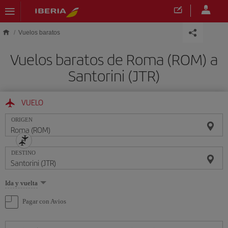
Saltar al contenido principal
Vuelos baratos
Vuelos baratos de Roma (ROM) a
Santorini (JTR)
VUELO
ORIGEN
DESTINO
Seleccione
Ida y vuelta
una
opción
Pagar con Avios