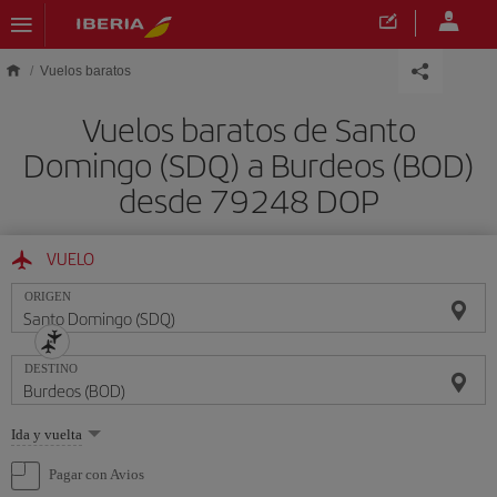
Saltar al contenido principal
Vuelos baratos
Vuelos baratos de Santo
Domingo (SDQ) a Burdeos (BOD)
desde 79248 DOP
VUELO
ORIGEN
DESTINO
Seleccione
Ida y vuelta
una
opción
Pagar con Avios