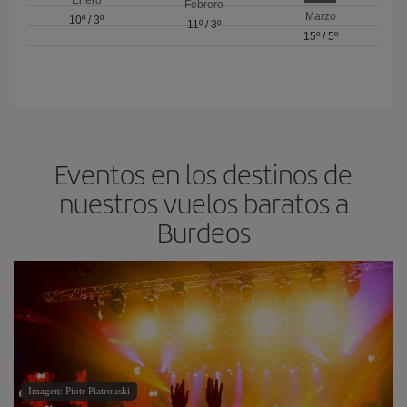
Enero
Febrero
Marzo
10º
/
3º
11º
/
3º
15º
/
5º
Eventos en los destinos de
nuestros vuelos baratos a
Burdeos
Imagen: Piotr Piatrouski