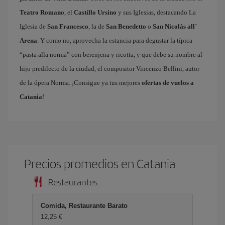
Teatro Romano
, el
Castillo Ursino
y sus Iglesias, destacando La
Iglesia de
San Francesco
, la de
San Benedetto
o
San Nicolás all´
Arena
. Y como no, aprovecha la estancia para degustar la típica
“pasta alla norma” con berenjena y ricotta, y que debe su nombre al
hijo predilecto de la ciudad, el compositor Vincenzo Bellini, autor
de la ópera Norma. ¡Consigue ya tus mejores
ofertas de vuelos a
Catania
!
Precios promedios en Catania
Restaurantes
Comida, Restaurante Barato
12,25 €