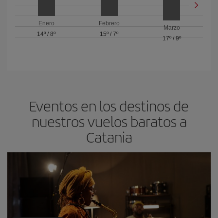
Enero
Febrero
Marzo
14º
/
8º
15º
/
7º
17º
/
9º
Eventos en los destinos de
nuestros vuelos baratos a
Catania