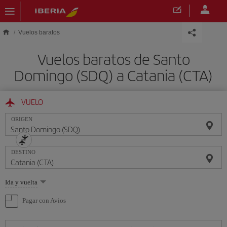
Saltar al contenido principal
Vuelos baratos
Vuelos baratos de Santo
Domingo (SDQ) a Catania (CTA)
VUELO
ORIGEN
DESTINO
Seleccione
Ida y vuelta
una
opción
Pagar con Avios