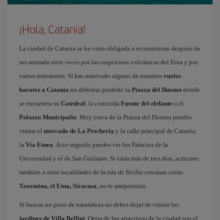
¡Hola, Catania!
La ciudad de Catania se ha visto obligada a reconstruirse después de
ser arrasada siete veces por las erupciones volcánicas del Etna y por
varios terremotos. Si has reservado alguno de nuestros
vuelos
baratos a Catania
no deberías perderte la
Piazza del Duomo
donde
se encuentra su
Catedral
, la conocida
Fuente del elefante
o el
Palazzo Municipalio
. Muy cerca de la Piazza del Duomo puedes
visitar el
mercado de La Pescheria
y la calle principal de Catania,
la
Vía Etnea
. Acto seguido puedes ver los Palacios de la
Universidad y el de San Giuliano. Si estás más de tres días, acércarte
también a otras localidades de la isla de Sicilia cercanas como
Taormina, el Etna, Siracusa
, no te arrepentirás.
Si buscas un poco de naturaleza no debes dejar de visitar los
jardines de Villa Bellini
. Otros de los atractivos de la ciudad son el