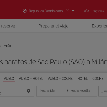
República Dominicana - ES
Empresas
 reserva
Preparar el viaje
Experien
o - Milán
s baratos de Sao Paulo (SAO) a Milán
VUELO
VUELO + HOTEL
VUELO + COCHE
HOTEL
COCHE
Fecha ida
Fecha vuelta
1
A
Introduce la fecha en formato día/mes/año
Introduce la fecha en format