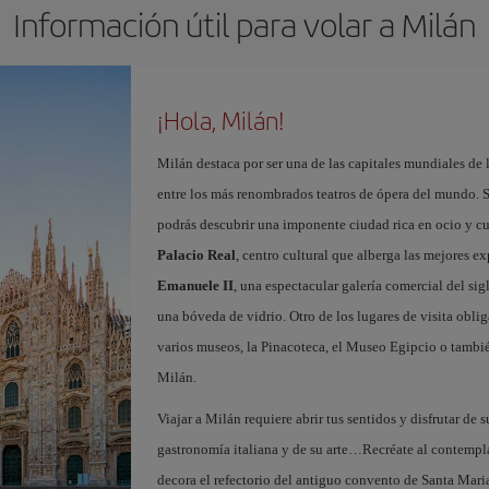
Información útil para volar a Milán
¡Hola, Milán!
Milán destaca por ser una de las capitales mundiales de 
entre los más renombrados teatros de ópera del mundo. S
podrás descubrir una imponente ciudad rica en ocio y c
Palacio Real
, centro cultural que alberga las mejores e
Emanuele II
, una espectacular galería comercial del si
una bóveda de vidrio. Otro de los lugares de visita oblig
varios museos, la Pinacoteca, el Museo Egipcio o tambié
Milán.
Viajar a Milán requiere abrir tus sentidos y disfrutar de s
gastronomía italiana y de su arte…Recréate al contempl
decora el refectorio del antiguo convento de Santa Maria