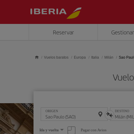
Saltar al contenido principal
Reservar
Gestionar
Vuelos baratos
Europa
Italia
Milán
Sao Paul
Vuelo
ORIGEN
DESTINO
Seleccione
Pagar con Avios
Ida y vuelta