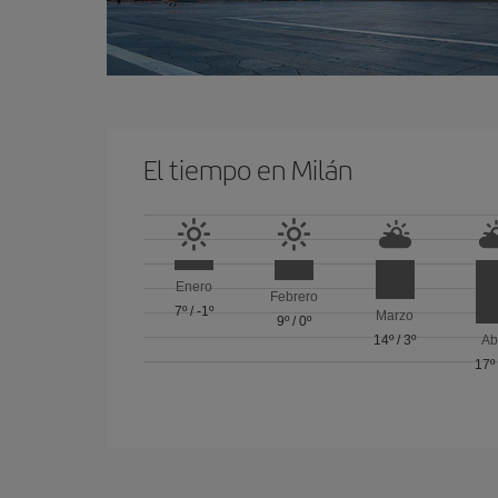
El tiempo en Milán
Enero
Febrero
7º
/
-1º
Marzo
9º
/
0º
14º
/
3º
Ab
17º