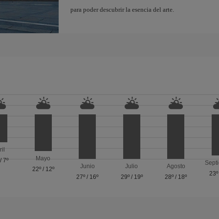
para poder descubrir la esencia del arte.
ril
Mayo
/
7º
Sept
Junio
Julio
Agosto
22º
/
12º
23º
27º
/
16º
29º
/
19º
28º
/
18º