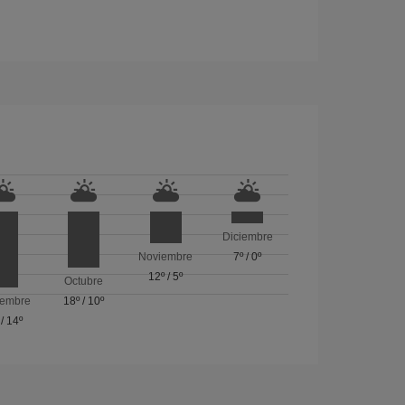
Diciembre
Noviembre
7º
/
0º
12º
/
5º
Octubre
iembre
18º
/
10º
/
14º