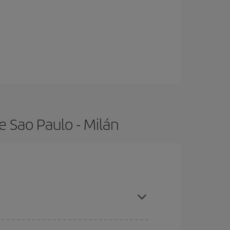
e Sao Paulo - Milán
ras con antelación y puedes ser flexible con las