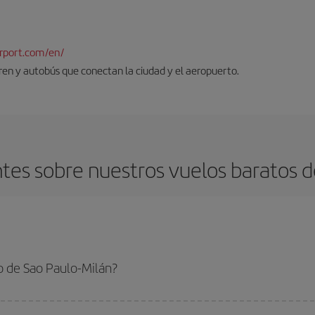
rport.com/en/
tren y autobús que conectan la ciudad y el aeropuerto.
es sobre nuestros vuelos baratos d
o de Sao Paulo-Milán?
o-Milán-dest y conseguir el vuelo más barato si evitas temporadas altas, comp