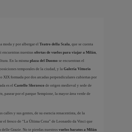
la moda y por albergar el
Teatro della Scala
, que se cuenta
i encuentras nuestras
ofertas de vuelos para viajar a Milán
,
ultura. En la misma
plaza del Duomo
se encuentran el
xposiciones temporales de la ciudad, y la
Galería Vittorio
glo XIX formada por dos arcadas perpendiculares cubiertas por
ada es el
Castello Sforzesco
de origen medieval y sede de
n, pasear por el parque Sempione, la mayor área verde de
us calles y sus gentes, de su esencia renacentista, de la
ar el fresco de “La Última Cena” de Leonardo da Vinci que
 delle Grazie. No te pierdas nuestros
vuelos baratos a Milán