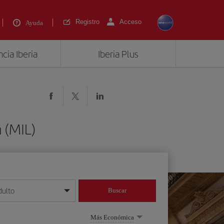
Registro
Acceso
Ayuda
cia Iberia
Iberia Plus
 (MIL)
dulto
Buscar
o día/mes/año
Más Económica