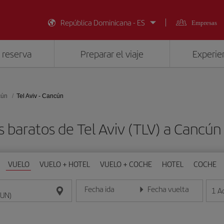
República Dominicana - ES
Empresas
 reserva
Preparar el viaje
Experien
cún
Tel Aviv - Cancún
s baratos de Tel Aviv (TLV) a Cancún
VUELO
VUELO + HOTEL
VUELO + COCHE
HOTEL
COCHE
Fecha ida
Fecha vuelta
1
A
Introduce la fecha en formato día/mes/año
Introduce la fecha en format