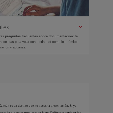
ntes
tras
preguntas frecuentes sobre documentación
: te
cesitas para volar con Iberia, así como los trámites
gración y aduanas.
n
Cancún es un destino que no necesita presentación. Si ya
rutar de sus aguas turquesas en Playa Delfines o explorar los