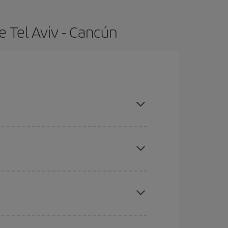
 Tel Aviv - Cancún
ras con antelación y puedes ser flexible con las
ratos
. Dinos desde dónde vuelas, a dónde
ra días cercanos
, tanto de ida como de vuelta,
gunos
horarios
puede que te hagan ahorrar aún
eral las Navidades, la Semana Santa y los