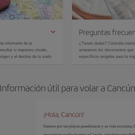
Preguntas frecue
da informarte de la
¿Tienes dudas? Consulta nues
sultar si requieres visado,
aclaramos los documentos que ne
rigen y el destino de tu vuelo.
específicos exigidos para la mi
Información útil para volar a Cancú
¡Hola, Cancún!
Famoso por sus playas paradisíacas y su vida nocturna, 
encontraste vuelos baratos a Cancún, prepárate para disf