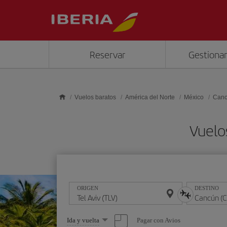
Saltar al contenido principal
Reservar
Gestionar
Vuelos baratos
América del Norte
México
Can
Vuelo
ORIGEN
DESTINO
Seleccione
Pagar con Avios
Ida y vuelta