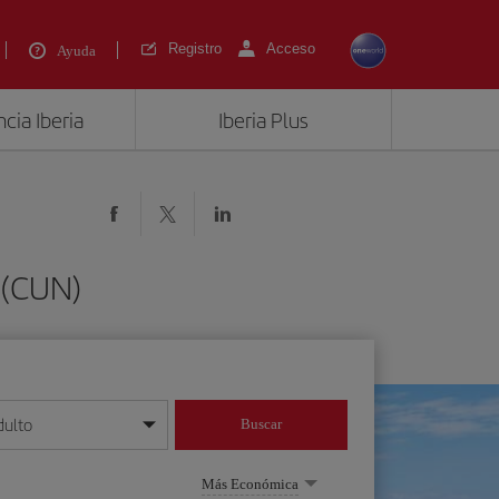
Registro
Acceso
Ayuda
cia Iberia
Iberia Plus
 (CUN)
dulto
Buscar
o día/mes/año
Más Económica