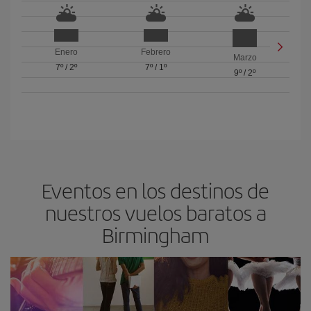
Enero
Febrero
Marzo
7º
/
2º
7º
/
1º
9º
/
2º
Eventos en los destinos de
nuestros vuelos baratos a
Birmingham