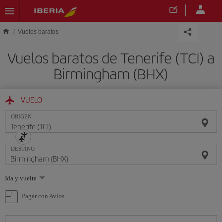
Saltar al contenido principal
Vuelos baratos
Vuelos baratos de Tenerife (TCI) a
Birmingham (BHX)
VUELO
ORIGEN
DESTINO
Seleccione
Ida y vuelta
una
opción
Pagar con Avios