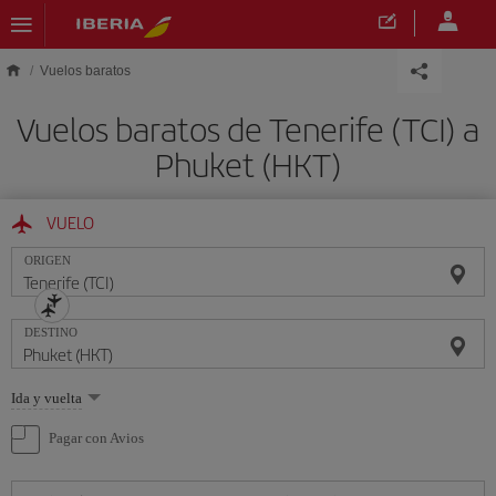
Saltar al contenido principal
Vuelos baratos
Vuelos baratos de Tenerife (TCI) a
Phuket (HKT)
VUELO
ORIGEN
DESTINO
Seleccione
Ida y vuelta
una
opción
Pagar con Avios