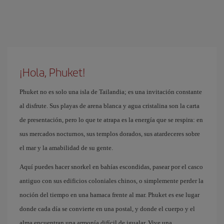
¡Hola, Phuket!
Phuket no es solo una isla de Tailandia; es una invitación constante
al disfrute. Sus playas de arena blanca y agua cristalina son la carta
de presentación, pero lo que te atrapa es la energía que se respira: en
sus mercados nocturnos, sus templos dorados, sus atardeceres sobre
el mar y la amabilidad de su gente.
Aquí puedes hacer snorkel en bahías escondidas, pasear por el casco
antiguo con sus edificios coloniales chinos, o simplemente perder la
noción del tiempo en una hamaca frente al mar. Phuket es ese lugar
donde cada día se convierte en una postal, y donde el cuerpo y el
alma encuentran una armonía difícil de igualar. Vive una