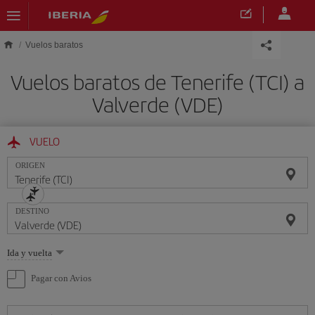
Saltar al contenido principal
Vuelos baratos
Vuelos baratos de Tenerife (TCI) a
Valverde (VDE)
VUELO
ORIGEN
DESTINO
Seleccione
Ida y vuelta
una
opción
Pagar con Avios