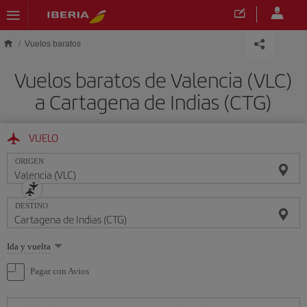
Saltar al contenido principal
Vuelos baratos
Vuelos baratos de Valencia (VLC)
a Cartagena de Indias (CTG)
VUELO
ORIGEN
DESTINO
Seleccione
Ida y vuelta
una
opción
Pagar con Avios