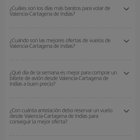
Indias-dest y conseguir el vuelo más barato si evitas temporadas
¿Cuáles son los días más baratos para volar de
Valencia-Cartagena de Indias?
altas, compras con antelación y puedes ser flexible con las
fechas y horarios de ida y vuelta.
Para saber qué días te saldrá más económico volar, solo tienes
que empezar una consulta en nuestro
buscador de vuelos
¿Cuándo son las mejores ofertas de vuelos de
Valencia-Cartagena de Indias?
baratos
. Dinos desde dónde vuelas, a dónde quieres ir y en qué
fechas habías pensado viajar. Te mostraremos los vuelos más
baratos, no solo
para tu consulta, sino para días cercanos
,
Puedes conseguir los vuelos más baratos viajando
fuera de las
tanto de ida como de vuelta, para que puedas encontrar la mejor
temporadas altas
. Aunque depende de tu destino, por lo general
¿Qué día de la semana es mejor para comprar un
oferta. Además, busca en las diferentes opciones de vuelo que te
billete de avión desde Valencia-Cartagena de
las Navidades, la Semana Santa y los periodos de vacaciones
ofrecemos cada día: algunos
horarios
puede que te hagan ahorrar
Indias a buen precio?
escolares son temporada alta. Además, sobre todo si estás
aún más en el precio de tu billete.
pensando en una escapada de fin de semana,
cuanto antes
compres tu vuelo, mejores precios encontrarás.
Cualquier día de la semana puedes encontrar vuelos baratos. Las
claves para encontrar los mejores precios son
anticiparte y ser
¿Con cuánta antelación debo reservar un vuelo
desde Valencia-Cartagena de Indias para
flexible.
Lo normal es que
cuanto antes
reserves tus billetes de
conseguir la mejor oferta?
avión más baratos te saldrán. Además, si buscas los vuelos con
las fechas y los horarios del viaje un poco abiertos, podrás
elegir
el precio más barato.
Cuanto antes reserves
tus vuelos, mejores precios encontrarás.