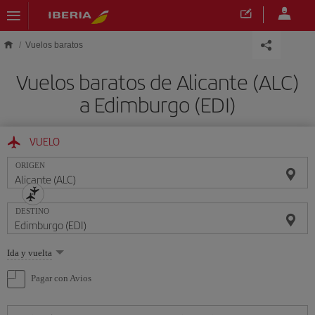
Saltar al contenido principal
Vuelos baratos
Vuelos baratos de Alicante (ALC)
a Edimburgo (EDI)
VUELO
ORIGEN
DESTINO
Seleccione
Ida y vuelta
una
opción
Pagar con Avios