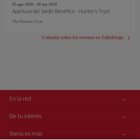
05 ago 2026 - 30 sep 2026
Apertura del Jardín Benéfico - Hunter's Tryst
The Hunters Tryst
Consulta todos los eventos en Edimburgo
En la red
De tu interés
Tu seguridad es lo primero
Iberia es más
Accesibilidad