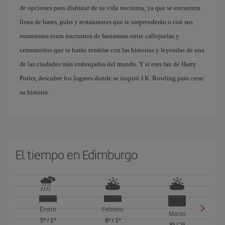
de opciones para disfrutar de su vida nocturna, ya que se encuentra
llena de bares, pubs y restaurantes que te sorprenderán o con sus
numerosos tours nocturnos de fantasmas entre callejuelas y
cementerios que te harán temblar con las historias y leyendas de una
de las ciudades más embrujadas del mundo. Y si eres fan de Harry
Potter, descubre los lugares donde se inspiró J.K. Rowling para crear
su historia.
El tiempo en Edimburgo
Enero
Febrero
Marzo
5º
/
1º
6º
/
1º