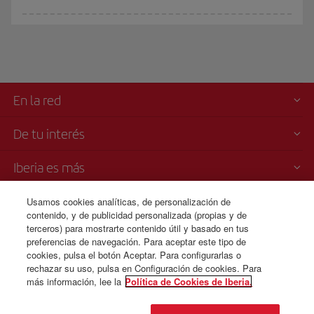
En la red
De tu interés
Iberia es más
Transparencia
Usamos cookies analíticas, de personalización de
contenido, y de publicidad personalizada (propias y de
terceros) para mostrarte contenido útil y basado en tus
Venta telefónica
preferencias de navegación. Para aceptar este tipo de
+213 983 200 128
cookies, pulsa el botón Aceptar. Para configurarlas o
rechazar su uso, pulsa en Configuración de cookies. Para
más información, lee la
Política de Cookies de Iberia.
© Iberia 2026