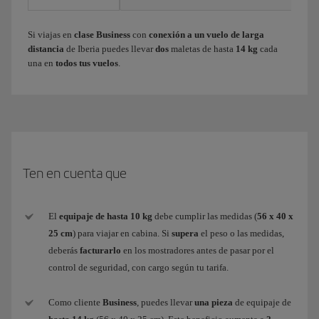
Si viajas en
clase Business
con
conexión a un vuelo de larga
distancia
de Iberia puedes llevar
dos
maletas de hasta
14 kg
cada
una en
todos tus vuelos
.
Ten en cuenta que
El
equipaje de hasta 10 kg
debe cumplir las medidas (
56 x 40 x
25 cm
) para viajar en cabina. Si
supera
el peso o las medidas,
deberás
facturarlo
en los mostradores antes de pasar por el
control de seguridad, con cargo según tu tarifa.
Como cliente
Business
, puedes llevar
una pieza
de equipaje de