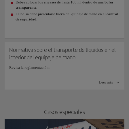
Debes colocar los
envases
de hasta 100 ml dentro de una
bolsa
transparente
.
La bolsa debe presentarse
fuera
del quipaje de mano en el
control
de seguridad
.
Normativa sobre el transporte de líquidos en el
interior del equipaje de mano
Revisa la reglamentación:
El
máximo total
permitido es de hasta
1 litro
.
Leer más
Utiliza
recipientes
con una capacidad máxima de
100 ml
(indicado
en la etiqueta del recipiente).
Se tendrá en cuenta la
capacidad indicada
en el envase y
no
el
Casos especiales
volumen rea
l de su contenido.
Prepara una
bolsa transparente
: Salvo en los aeropuertos