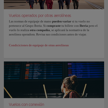
suficiente para el viaje, y de los que deberás presentar prueba
de autenticidad en los controles de seguridad.
Vuelos operados por otras aerolíneas
Los
artículos Duty Free
adquiridos en las
tiendas de los
Las normas de equipaje de mano
pueden variar
si tu vuelo no
aeropuertos
comunitarios (zonas accesibles solo para
pertenece al Grupo Iberia. Si
compraste
tu billete
con
Iberia
pero el
vuelo lo realiza
otra compañía
, se aplicará la normativa de la
pasajeros), o
a bordo de los aviones
de aerolíneas de la Unión
aerolínea operadora. Revisa sus condiciones antes de viajar.
Europea.
Condiciciones de equipaje de otras aerolíneas
Puedes
ampliar la información
sobre la normativa de los líquidos en
la página de
AENA
(disponible en español e inglés).
Vuelos con conexión