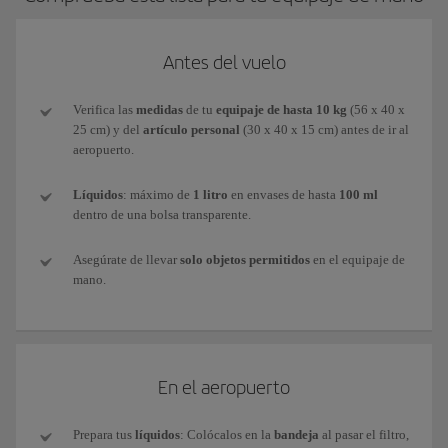
Antes del vuelo
Verifica las
medidas
de tu
equipaje de hasta 10 kg
(56 x 40 x
25 cm) y del
artículo personal
(30 x 40 x 15 cm) antes de ir al
aeropuerto.
Líquidos
: máximo de
1 litro
en envases de hasta
100 ml
dentro de una bolsa transparente.
Asegúrate de llevar
solo objetos permitidos
en el equipaje de
mano.
En el aeropuerto
Prepara tus
líquidos
: Colócalos en la
bandeja
al pasar el filtro,