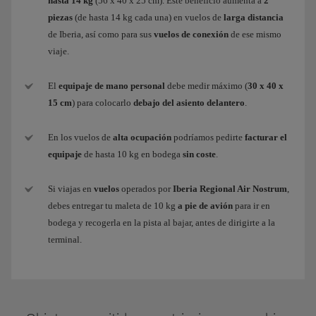
hasta 14 kg
(56 x 40 x 25 cm). Este beneficio aumenta a
2
piezas
(de hasta 14 kg cada una) en vuelos de
larga distancia
de Iberia, así como para sus
vuelos de conexión
de ese mismo
viaje.
El
equipaje de mano personal
debe medir máximo (
30 x 40 x
15 cm
) para colocarlo
debajo del asiento delantero
.
En los vuelos de
alta ocupación
podríamos pedirte
facturar el
equipaje
de hasta 10 kg en bodega
sin coste
.
Si viajas en
vuelos
operados por
Iberia Regional Air Nostrum
,
debes entregar tu maleta de 10 kg
a pie de avión
para ir en
bodega y recogerla en la pista al bajar, antes de dirigirte a la
terminal.