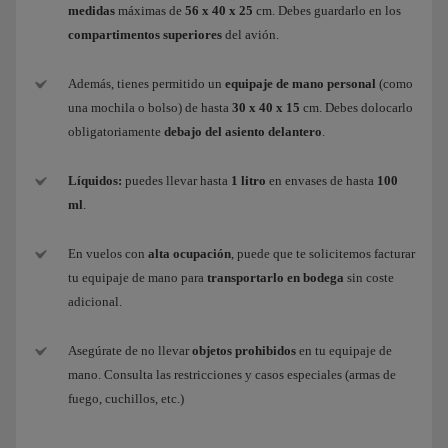
medidas
máximas de
56 x 40 x 25
cm. Debes guardarlo en los
compartimentos superiores
del avión.
Además, tienes permitido un
equipaje de mano personal
(como
una mochila o bolso) de hasta
30 x 40 x 15
cm. Debes dolocarlo
obligatoriamente
debajo del asiento delantero
.
Líquidos:
puedes llevar hasta
1 litro
en envases de hasta
100
ml
.
En vuelos con
alta ocupación
, puede que te solicitemos facturar
tu equipaje de mano para
transportarlo en bodega
sin coste
adicional.
Asegúrate de no llevar
objetos prohibidos
en tu equipaje de
mano. Consulta las restricciones y casos especiales (armas de
fuego, cuchillos, etc.)