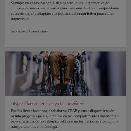
Si viajas en
conexión
con distintas aerolíneas, la normativa de
equipaje de mano puede variar para cada una de ellas. Compruébalas
antes de viajar y adáptate a la política
más restrictiva
para evitar
imprevistos.
Servicios y Conexiones
Dispositivos médicos y de movilidad
Puedes llevar
bastones
,
andadores, CPAP y otros dispositivos de
ayuda
plegables para guardarlos en los compartimentos superiores o
bajo el asiento. Si no caben en cabina o no los necesitas a bordo, los
transportaremos en la bodega.