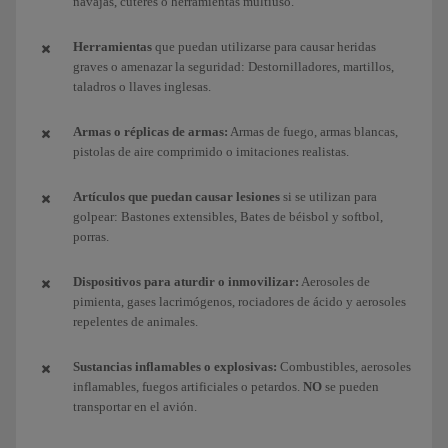
navajas, cúteres o herramientas multiuso.
Herramientas
que puedan utilizarse para causar heridas
graves o amenazar la seguridad: Destornilladores, martillos,
taladros o llaves inglesas.
Armas o réplicas de armas:
Armas de fuego, armas blancas,
pistolas de aire comprimido o imitaciones realistas.
Artículos que puedan causar lesiones
si se utilizan para
golpear: Bastones extensibles, Bates de béisbol y softbol,
porras.
Dispositivos para aturdir o inmovilizar:
Aerosoles de
pimienta, gases lacrimógenos, rociadores de ácido y aerosoles
repelentes de animales.
Sustancias inflamables o explosivas:
Combustibles, aerosoles
inflamables, fuegos artificiales o petardos.
NO
se pueden
transportar en el avión.