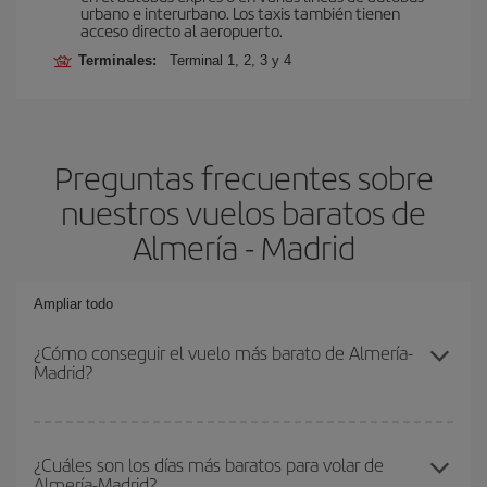
urbano e interurbano. Los taxis también tienen
acceso directo al aeropuerto.
Terminales:
Terminal 1, 2, 3 y 4
Preguntas frecuentes sobre
nuestros vuelos baratos de
Almería - Madrid
Ampliar todo
¿Cómo conseguir el vuelo más barato de Almería-
Madrid?
Podrás ahorrar en tu billete de avión de Almería-Madrid-dest y
conseguir el vuelo más barato si evitas temporadas altas,
¿Cuáles son los días más baratos para volar de
Almería-Madrid?
compras con antelación y puedes ser flexible con las fechas y