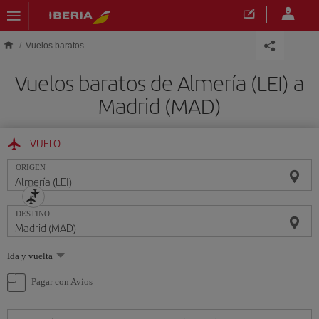
Saltar al contenido principal
Vuelos baratos
Vuelos baratos de Almería (LEI) a
Madrid (MAD)
VUELO
ORIGEN
DESTINO
Seleccione
Ida y vuelta
una
opción
Pagar con Avios