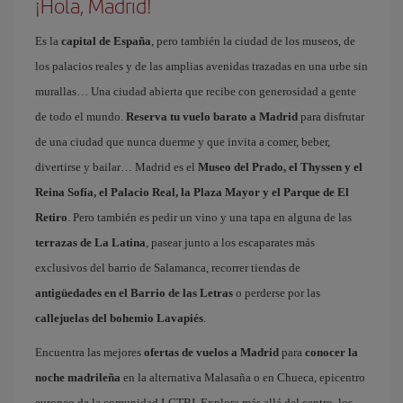
¡Hola, Madrid!
Es la
capital de España
, pero también la ciudad de los museos, de
los palacios reales y de las amplias avenidas trazadas en una urbe sin
murallas… Una ciudad abierta que recibe con generosidad a gente
de todo el mundo.
Reserva tu vuelo barato a Madrid
para disfrutar
de una ciudad que nunca duerme y que invita a comer, beber,
divertirse y bailar… Madrid es el
Museo del Prado, el Thyssen y el
Reina Sofía, el Palacio Real, la Plaza Mayor y el Parque de El
Retiro
. Pero también es pedir un vino y una tapa en alguna de las
terrazas de La Latina
, pasear junto a los escaparates más
exclusivos del barrio de Salamanca, recorrer tiendas de
antigüedades en el Barrio de las Letras
o perderse por las
callejuelas del bohemio Lavapiés
.
Encuentra las mejores
ofertas de vuelos a Madrid
para
conocer la
noche madrileña
en la alternativa Malasaña o en Chueca, epicentro
europeo de la comunidad LGTBI. Explora más allá del centro, los