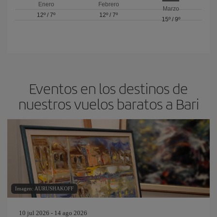
Enero
Febrero
Marzo
12º
/
7º
12º
/
7º
15º
/
9º
Eventos en los destinos de
nuestros vuelos baratos a Bari
Imagen: AURUSHAKOFF
10 jul 2026 - 14 ago 2026