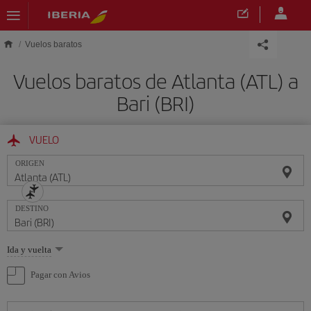
Saltar al contenido principal
Vuelos baratos
Vuelos baratos de Atlanta (ATL) a
Bari (BRI)
VUELO
ORIGEN
DESTINO
Seleccione
Ida y vuelta
una
opción
Pagar con Avios