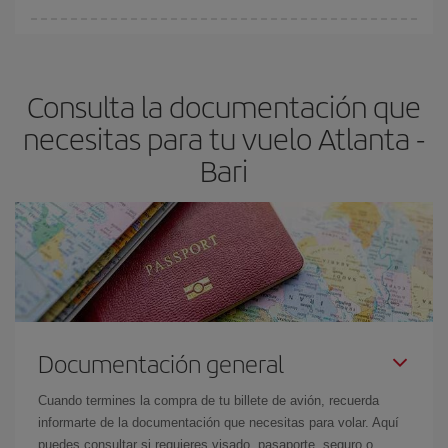
fundamental
para conseguir
vuelos baratos a Atlanta-Bari-dest
.
En Iberia, tenemos distintas tarifas para garantizarte el mejor
precio según tus necesidades de viaje. La tarifa básica, te
asegura el vuelo más barato.
Consulta la documentación que
necesitas para tu vuelo Atlanta -
Bari
Documentación general
Cuando termines la compra de tu billete de avión, recuerda
informarte de la documentación que necesitas para volar. Aquí
puedes consultar si requieres visado, pasaporte, seguro o