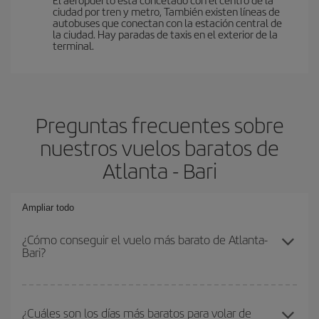
ciudad por tren y metro, También existen líneas de
autobuses que conectan con la estación central de
la ciudad. Hay paradas de taxis en el exterior de la
terminal.
Preguntas frecuentes sobre
nuestros vuelos baratos de
Atlanta - Bari
Ampliar todo
¿Cómo conseguir el vuelo más barato de Atlanta-
Bari?
Podrás ahorrar en tu billete de avión de Atlanta-Bari-dest y
conseguir el vuelo más barato si evitas temporadas altas,
¿Cuáles son los días más baratos para volar de