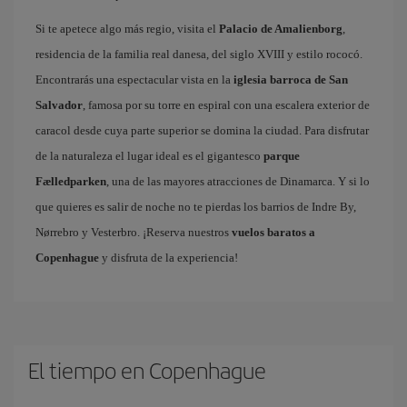
Si te apetece algo más regio, visita el
Palacio de Amalienborg
,
residencia de la familia real danesa, del siglo XVIII y estilo rococó.
Encontrarás una espectacular vista en la
iglesia barroca de San
Salvador
, famosa por su torre en espiral con una escalera exterior de
caracol desde cuya parte superior se domina la ciudad. Para disfrutar
de la naturaleza el lugar ideal es el gigantesco
parque
Fælledparken
, una de las mayores atracciones de Dinamarca. Y si lo
que quieres es salir de noche no te pierdas los barrios de Indre By,
Nørrebro y Vesterbro. ¡Reserva nuestros
vuelos baratos a
Copenhague
y disfruta de la experiencia!
El tiempo en Copenhague