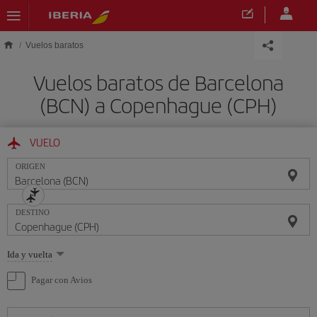
Saltar al contenido principal
Vuelos baratos
Vuelos baratos de Barcelona
(BCN) a Copenhague (CPH)
VUELO
ORIGEN
DESTINO
Seleccione
Ida y vuelta
una
opción
Pagar con Avios