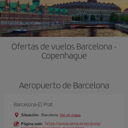
Ofertas de vuelos Barcelona -
Copenhague
Aeropuerto de Barcelona
Barcelona-El Prat
Situación:
Barcelona
Ver en mapa
https://www.aena.es/es/josep-
Página web:
tarradellas-barcelona-el-prat.html