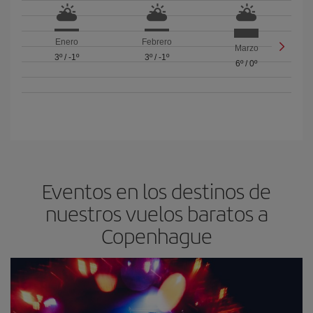
Enero
Febrero
Marzo
3º
/
-1º
3º
/
-1º
6º
/
0º
Eventos en los destinos de
nuestros vuelos baratos a
Copenhague