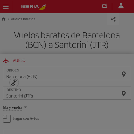
Saltar al contenido principal
Vuelos baratos
Vuelos baratos de Barcelona
(BCN) a Santorini (JTR)
VUELO
ORIGEN
DESTINO
Seleccione
Ida y vuelta
una
opción
Pagar con Avios