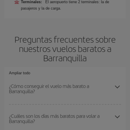
Terminales:
El aeropuerto tiene 2 terminales: la de
pasajeros y la de carga.
Preguntas frecuentes sobre
nuestros vuelos baratos a
Barranquilla
Ampliar todo
¿Cómo conseguir el vuelo más barato a
Barranquilla?
Podrás ahorrar en tu billete de avión y conseguir el vuelo más
barato si evitas temporadas altas, compras con antelación y
¿Cuáles son los días más baratos para volar a
Barranquilla?
puedes ser flexible con las fechas y horarios de ida y vuelta.
Además, si no tienes decidido un destino concreto para tu viaje,