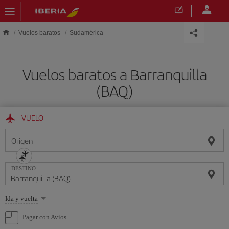
Saltar al contenido principal
Vuelos baratos
Sudamérica
Vuelos baratos a Barranquilla
(BAQ)
VUELO
Origen
DESTINO
Seleccione
Ida y vuelta
una
opción
Pagar con Avios