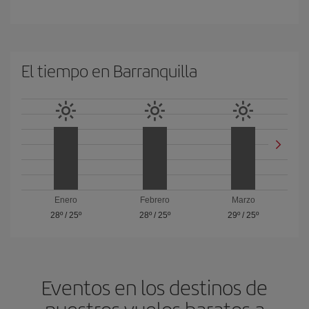
El tiempo en Barranquilla
Enero
Febrero
Marzo
28º
/
25º
28º
/
25º
29º
/
25º
Eventos en los destinos de
nuestros vuelos baratos a