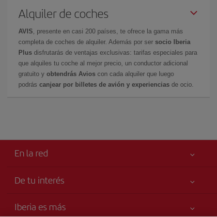
Alquiler de coches
AVIS
, presente en casi 200 países, te ofrece la gama más
completa de coches de alquiler. Además por ser
socio Iberia
Plus
disfrutarás de ventajas exclusivas: tarifas especiales para
que alquiles tu coche al mejor precio, un conductor adicional
gratuito y
obtendrás Avios
con cada alquiler que luego
podrás
canjear por billetes de avión y experiencias
de ocio.
En la red
De tu interés
Tu seguridad es lo primero
Iberia es más
Accesibilidad