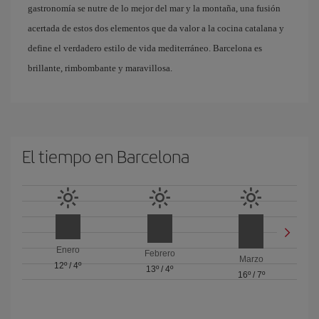
gastronomía se nutre de lo mejor del mar y la montaña, una fusión
acertada de estos dos elementos que da valor a la cocina catalana y
define el verdadero estilo de vida mediterráneo. Barcelona es
brillante, rimbombante y maravillosa.
El tiempo en Barcelona
Enero
Febrero
Marzo
12º
/
4º
13º
/
4º
16º
/
7º