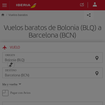
Saltar al contenido principal
Vuelos baratos
Vuelos baratos de Bolonia (BLQ) a
Barcelona (BCN)
VUELO
ORIGEN
DESTINO
Seleccione
Ida y vuelta
una
opción
Pagar con Avios