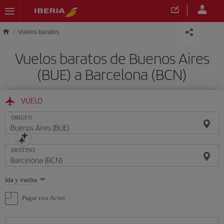
Saltar al contenido principal
Vuelos baratos
Vuelos baratos de Buenos Aires
(BUE) a Barcelona (BCN)
VUELO
ORIGEN
DESTINO
Seleccione
Ida y vuelta
una
opción
Pagar con Avios