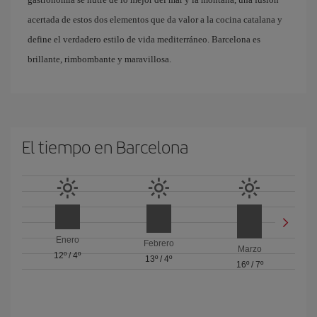
acertada de estos dos elementos que da valor a la cocina catalana y
define el verdadero estilo de vida mediterráneo. Barcelona es
brillante, rimbombante y maravillosa.
El tiempo en Barcelona
Enero
Febrero
Marzo
12º
/
4º
13º
/
4º
16º
/
7º