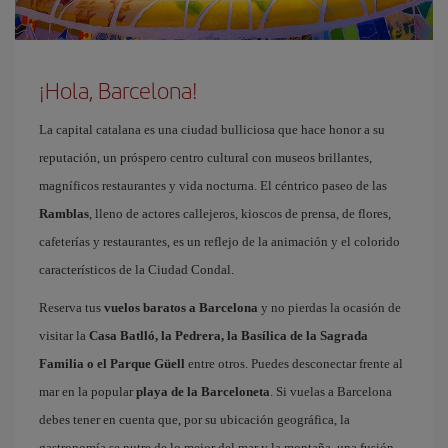
¡Hola, Barcelona!
La capital catalana es una ciudad bulliciosa que hace honor a su
reputación, un próspero centro cultural con museos brillantes,
magníficos restaurantes y vida nocturna. El céntrico paseo de las
Ramblas
, lleno de actores callejeros, kioscos de prensa, de flores,
cafeterías y restaurantes, es un reflejo de la animación y el colorido
característicos de la Ciudad Condal.
Reserva tus
vuelos baratos a Barcelona
y no pierdas la ocasión de
visitar la
Casa Batlló, la Pedrera, la Basílica de la Sagrada
Familia o el Parque Güell
entre otros. Puedes desconectar frente al
mar en la popular
playa de la Barceloneta
. Si vuelas a Barcelona
debes tener en cuenta que, por su ubicación geográfica, la
gastronomía se nutre de lo mejor del mar y la montaña, una fusión