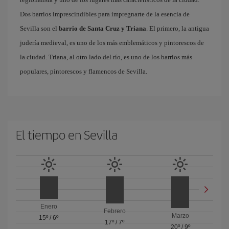
Dos barrios imprescindibles para impregnarte de la esencia de
Sevilla son el
barrio de Santa Cruz y Triana
. El primero, la antigua
judería medieval, es uno de los más emblemáticos y pintorescos de
la ciudad. Triana, al otro lado del río, es uno de los barrios más
populares, pintorescos y flamencos de Sevilla.
El tiempo en Sevilla
Enero
Febrero
Marzo
15º
/
6º
17º
/
7º
20º
/
9º