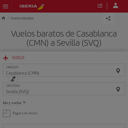
Saltar al contenido principal
Vuelos baratos
Vuelos baratos de Casablanca
(CMN) a Sevilla (SVQ)
VUELO
ORIGEN
DESTINO
Seleccione
Ida y vuelta
una
opción
Pagar con Avios